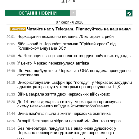
1
|
2
»
ОСТАННІ НОВИНИ
07 серпня 2026
Читайте нас у Telegram. Підписуйтесь на наш канал
Черкащанин незаконно виловив 70 кілограмів риби
20:01
Військовий із Чорнобая отримав "Срібний хрест" від
19:05
Головнокомандувача ЗСУ
На Черкащині загорівся полігон твердих побутових відходів
18:08
У центрі Черкас перекинулася автівка
17:06
Ше.Fest відбудеться: Черкаська ОВА погодила проведення
16:49
фестивалю
Використовували шифри про "погоду": у Черкасах засудили
16:15
адміністратора груп у телеграмі про пересування ТЦК
Війна забрала життя двох черкаських військових
15:33
До 14 тисяч доларів за втечу: черкащанин організував
15:20
схему незаконного виїзду військовозобов'язаних
Вічна пам'ять: пішла з життя черкаська освітянка
14:44
Аграрії Черкащини зібрали перший мільйон тонн зерна
14:26
Без генератора, пандуса та з аварійною душовою: у
13:14
Черкасах перевірили гуртожиток для переселенців