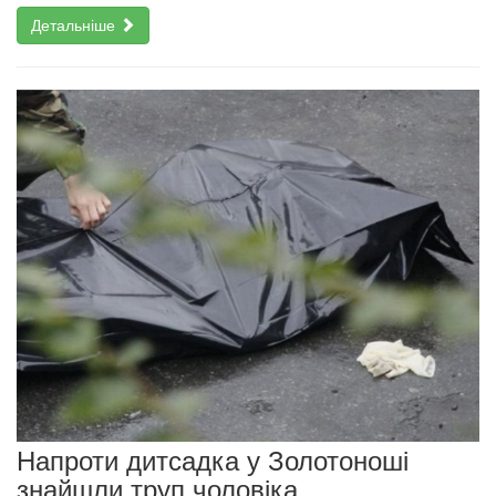
Детальніше
Напроти дитсадка у Золотоноші
знайшли труп чоловіка