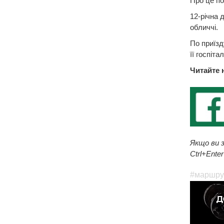
Про це по
12-річна 
обличчі.
По приїзд
її госпіта
Читайте 
Якщо ви з
Ctrl+Enter
#маршру