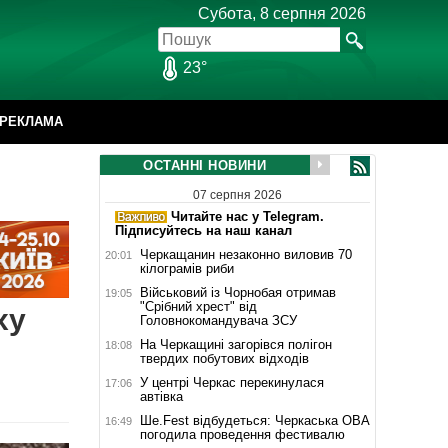
Субота, 8 серпня 2026
23°
РЕКЛАМА
ОСТАННІ НОВИНИ
07 серпня 2026
Читайте нас у Telegram.
Підписуйтесь на наш канал
Черкащанин незаконно виловив 70
20:01
кілограмів риби
Військовий із Чорнобая отримав
19:05
"Срібний хрест" від
ху
Головнокомандувача ЗСУ
На Черкащині загорівся полігон
18:08
твердих побутових відходів
У центрі Черкас перекинулася
17:06
автівка
Ше.Fest відбудеться: Черкаська ОВА
16:49
погодила проведення фестивалю