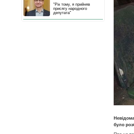
"Рік тому, я прийняв
присягу народного
депутата"
Невідома
було розб