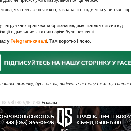
відомляє прес-служба патрульної поліції Черкас.
дитина, яка сиділа біля вікна, зазнала пошкодження у вигляді порі
у патрульних працювала бригада медиків. Батьки дитини від
лізації відмовились, так як порізи були незначні.
нас у
Telegram-каналі
. Там коротко і ясно.
найшли помилку, будь ласка, виділіть частину тексту і натис
тка
#вікно
#дитина
Реклама