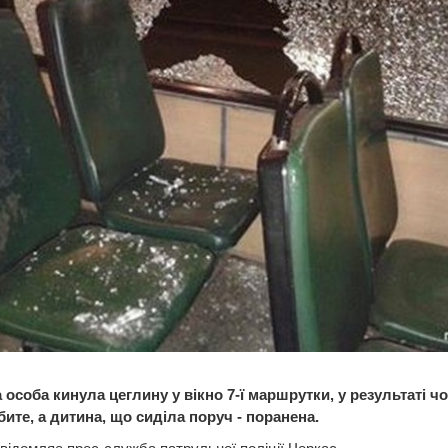
 особа кинула цеглину у вікно 7-ї маршрутки, у результаті ч
ите, а дитина, що сиділа поруч - поранена.