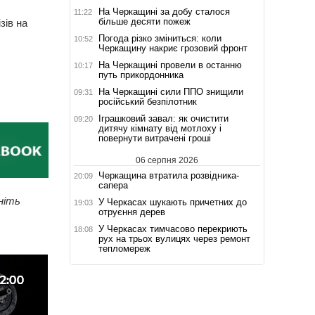
На Черкащині за добу сталося
11:22
більше десяти пожеж
зів на
Погода різко зміниться: коли
10:52
Черкащину накриє грозовий фронт
На Черкащині провели в останню
10:17
путь прикордонника
На Черкащині сили ППО знищили
09:31
російський безпілотник
Іграшковий завал: як очистити
09:20
дитячу кімнату від мотлоху і
повернути витрачені гроші
06 серпня 2026
Черкащина втратила розвідника-
20:09
сапера
ніть
У Черкасах шукають причетних до
19:03
отруєння дерев
У Черкасах тимчасово перекриють
18:08
рух на трьох вулицях через ремонт
тепломереж