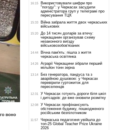
Використовували шифри про
16:15
"погоду": у Черкасах засудили
адміністратора груп у телеграмі про
пересування ТЦК
Війна забрала життя двох черкаських
15:33
військових
До 14 тисяч доларів за втечу:
15:20
черкащанин організував схему
незаконного виїзду
військовозобов'язаних
Вічна пам'ять: пішла з життя
14:44
черкаська освітянка
Аграрії Черкащини зібрали перший
14:26
мільйон тонн зерна
Без генератора, пандуса та з
13:14
аварійною душовою: у Черкасах
перевірили гуртожиток для
переселенців
У Черкасах готують дороги біля шкіл
12:31
і дитсадків: де вже оновили розмітку
У Черкасах профінансують
12:08
обстеження будинку, пошкодженого
російським безпілотником
ого воно
Черкаська педагогиня увійшла до
11:57
топ-25 Global Teacher Prize Ukraine
2026