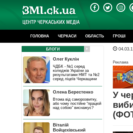
ГОЛОВНА
ЧЕРКАСИ
ОБЛАСТЬ
ГРОШІ
04.03.1
БЛОГИ
Олег Куклін
Реклама
ЧДБК - №1 серед
коледжів України за
результатами НМТ та №2
серед ліцеїв Черкащини
Олена Берестенко
У че
Втома від саморозвитку,
виби
або чому постійне “працюй
над собою” виснажує?
(ФО
Віталій
Войцехівський