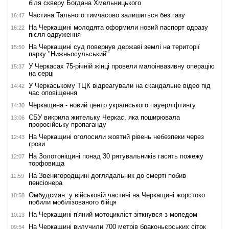
біля скверу Богдана Хмельницького
Частина Тального тимчасово залишиться без газу
16:47
На Черкащині молодята оформили новий паспорт одразу
16:22
після одруження
На Черкащині суд повернув державі землі на території
15:50
парку "Нижньосульський"
У Черкасах 75-річній жінці провели малоінвазивну операцію
15:37
на серці
У Черкаському ТЦК відреагували на скандальне відео під
14:42
час оповіщення
Черкащина - новий центр українського пауерліфтингу
14:30
СБУ викрила жительку Черкас, яка поширювала
13:06
проросійську пропаганду
На Черкащині оголосили жовтий рівень небезпеки через
12:43
грози
На Золотоніщині понад 30 рятувальників гасять пожежу
12:07
торфовища
На Звенигородщині доглядальник до смерті побив
11:59
пенсіонера
Омбудсман: у військовій частині на Черкащині жорстоко
10:58
побили мобілізованого бійця
На Черкащині п'яний мотоцикліст зіткнувся з мопедом
10:13
На Черкащині вилучили 700 метрів браконьєрських сіток
09:54