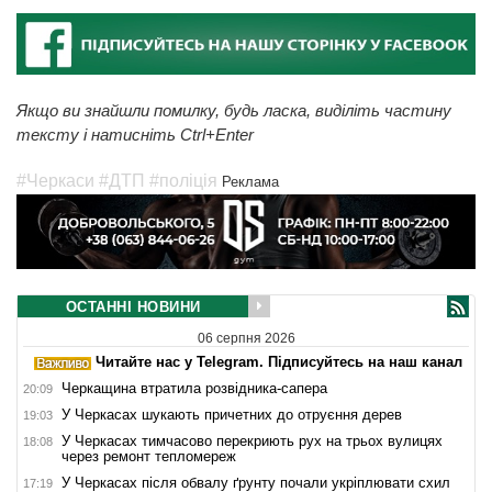
Якщо ви знайшли помилку, будь ласка, виділіть частину
тексту і натисніть Ctrl+Enter
#Черкаси
#ДТП
#поліція
Реклама
ОСТАННІ НОВИНИ
06 серпня 2026
Читайте нас у Telegram. Підписуйтесь на наш канал
Черкащина втратила розвідника-сапера
20:09
У Черкасах шукають причетних до отруєння дерев
19:03
У Черкасах тимчасово перекриють рух на трьох вулицях
18:08
через ремонт тепломереж
У Черкасах після обвалу ґрунту почали укріплювати схил
17:19