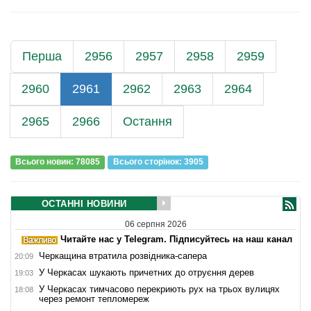
Перша
2956
2957
2958
2959
2960
2961
2962
2963
2964
2965
2966
Остання
Всього новин: 78085
Всього сторiнок: 3905
ОСТАННІ НОВИНИ
06 серпня 2026
Читайте нас у Telegram. Підписуйтесь на наш канал
Черкащина втратила розвідника-сапера
20:09
У Черкасах шукають причетних до отруєння дерев
19:03
У Черкасах тимчасово перекриють рух на трьох вулицях
18:08
через ремонт тепломереж