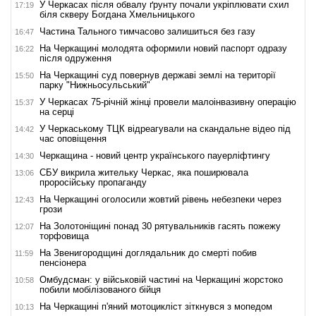
У Черкасах після обвалу ґрунту почали укріплювати схил
17:19
біля скверу Богдана Хмельницького
Частина Тального тимчасово залишиться без газу
16:47
На Черкащині молодята оформили новий паспорт одразу
16:22
після одруження
На Черкащині суд повернув державі землі на території
15:50
парку "Нижньосульський"
У Черкасах 75-річній жінці провели малоінвазивну операцію
15:37
на серці
У Черкаському ТЦК відреагували на скандальне відео під
14:42
час оповіщення
Черкащина - новий центр українського пауерліфтингу
14:30
СБУ викрила жительку Черкас, яка поширювала
13:06
проросійську пропаганду
На Черкащині оголосили жовтий рівень небезпеки через
12:43
грози
На Золотоніщині понад 30 рятувальників гасять пожежу
12:07
торфовища
На Звенигородщині доглядальник до смерті побив
11:59
пенсіонера
Омбудсман: у військовій частині на Черкащині жорстоко
10:58
побили мобілізованого бійця
На Черкащині п'яний мотоцикліст зіткнувся з мопедом
10:13