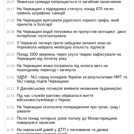
Уманська громада попрощається із загиблим захисником
19:22
На Черкащині з підрядника стягнуть понад 670 тисяч
18:17
гривень штрафних санкцій
На Черкащині врятували рідкісного чорного грифа, який
17:09
прилетів із Болгарії
На Черкащині водій легковика не пропустив мотоцикл: двох
16:38
потерпілих госпіталізували
У Черкасах петиція проти забудови зеленої зони на
15:57
Чорновола набрала необхідну кількість підписів
Понад 1600 звернень через укуси тварин зафіксували на
15:13
Черкащині від початку року
На Черкащині жінка потрапила під колеса авто на
14:58
пішохідному переході і загинула
ЧДБК - №1 серед коледжів України за результатами НМТ та
13:51
№2 серед ліцеїв Черкащини
У Дахнівському лісництві виявили незаконне будівництво
13:12
Під час служби раптово обірвалося життя
12:54
військовослужбовця з Черкас
На Черкащині оголосили попередження про грози, град і
12:01
шквали
Після понад чотирьох років полону до Монастирищини
11:41
повернувся захисник
На черкаській дамбі у ДТП з легковиком та двома
11:30
вантажівками загинув водій