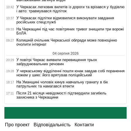
У Черкасах легковик вилетів із дороги та врізався у будівлю
10:42
і авто: травмувався підліток
У Черкасах підлітки відмовилися виконувати завдання
10:37
російських спецслужб
На Черкащині під час повітряних тривог знищили три ворожі
09:33
БпЛА
Колишній очільник Черкаської облради може повноцінно
09:27
очолити інтернат
04 серпня 2026
У повітрі Черкас виявили перевищення трьох
20:29
забруднювальних речовин
У черкаському відділенні пошти юнак завдав собі поранення
19:28
ножем у шию: його врятував поліцейський
На Уманщині чоловік кинув навчальну гранату в бік
18:17
патрульних та намагався втекти
Після 21 місяця невідомості підтвердили загибель
17:11
захисника з Черкащини
Про проект
Відповідальність
Контакти