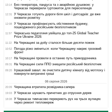
Без генератора, пандуса та з аварійною душовою: у
13:14
Черкасах перевірили гуртожиток для переселенців
У Черкасах готують дороги біля шкіл і дитсадків: де вже
12:31
оновили розмітку
У Черкасах профінансують обстеження будинку,
12:08
пошкодженого російським безпілотником
Черкаська педагогиня увійшла до топ-25 Global Teacher
11:57
Prize Ukraine 2026
На Черкащині за добу сталося більше десяти пожеж
11:22
Погода різко зміниться: коли Черкащину накриє грозовий
10:52
фронт
На Черкащині провели в останню путь прикордонника
10:17
На Черкащині сили ППО знищили російський безпілотник
09:31
Іграшковий завал: як очистити дитячу кімнату від мотлоху і
09:20
повернути витрачені гроші
06 серпня 2026
Черкащина втратила розвідника-сапера
20:09
У Черкасах шукають причетних до отруєння дерев
19:03
У Черкасах тимчасово перекриють рух на трьох вулицях
18:08
через ремонт тепломереж