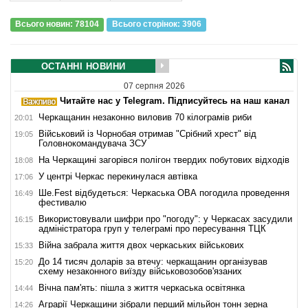
Всього новин: 78104
Всього сторiнок: 3906
ОСТАННІ НОВИНИ
07 серпня 2026
Читайте нас у Telegram. Підписуйтесь на наш канал
Черкащанин незаконно виловив 70 кілограмів риби
20:01
Військовий із Чорнобая отримав "Срібний хрест" від
19:05
Головнокомандувача ЗСУ
На Черкащині загорівся полігон твердих побутових відходів
18:08
У центрі Черкас перекинулася автівка
17:06
Ше.Fest відбудеться: Черкаська ОВА погодила проведення
16:49
фестивалю
Використовували шифри про "погоду": у Черкасах засудили
16:15
адміністратора груп у телеграмі про пересування ТЦК
Війна забрала життя двох черкаських військових
15:33
До 14 тисяч доларів за втечу: черкащанин організував
15:20
схему незаконного виїзду військовозобов'язаних
Вічна пам'ять: пішла з життя черкаська освітянка
14:44
Аграрії Черкащини зібрали перший мільйон тонн зерна
14:26