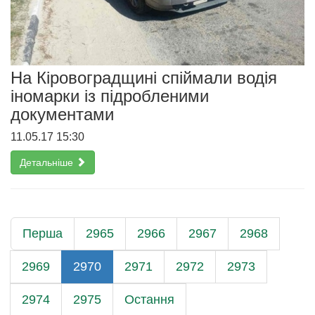
На Кіровоградщині спіймали водія
іномарки із підробленими
документами
11.05.17 15:30
Детальніше
Перша
2965
2966
2967
2968
2969
2970
2971
2972
2973
2974
2975
Остання