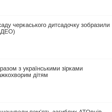
саду черкаського дитсадочку зобразили
ІДЕО)
разом з українськими зірками
ажкохворим дітям
вшанували пам'ять загиблих АТОвців