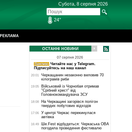
Субота, 8 серпня 2026
24°
РЕКЛАМА
ОСТАННІ НОВИНИ
07 серпня 2026
Читайте нас у Telegram.
Підписуйтесь на наш канал
Черкащанин незаконно виловив 70
20:01
кілограмів риби
Військовий із Чорнобая отримав
19:05
"Срібний хрест" від
Головнокомандувача ЗСУ
На Черкащині загорівся полігон
18:08
твердих побутових відходів
У центрі Черкас перекинулася
17:06
автівка
Ше.Fest відбудеться: Черкаська ОВА
16:49
погодила проведення фестивалю