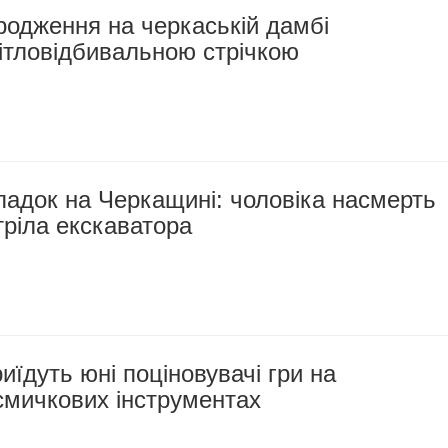
родження на черкаській дамбі
ітловідбивальною стрічкою
падок на Черкащині: чоловіка насмерть
ріла екскаватора
иїдуть юні поціновувачі гри на
смичкових інструментах