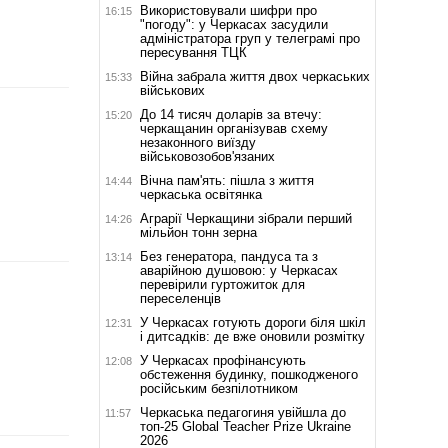
Використовували шифри про
16:15
"погоду": у Черкасах засудили
адміністратора груп у телеграмі про
пересування ТЦК
Війна забрала життя двох черкаських
15:33
військових
До 14 тисяч доларів за втечу:
15:20
черкащанин організував схему
незаконного виїзду
військовозобов'язаних
Вічна пам'ять: пішла з життя
14:44
черкаська освітянка
Аграрії Черкащини зібрали перший
14:26
мільйон тонн зерна
Без генератора, пандуса та з
13:14
аварійною душовою: у Черкасах
перевірили гуртожиток для
переселенців
У Черкасах готують дороги біля шкіл
12:31
і дитсадків: де вже оновили розмітку
У Черкасах профінансують
12:08
обстеження будинку, пошкодженого
російським безпілотником
Черкаська педагогиня увійшла до
11:57
топ-25 Global Teacher Prize Ukraine
2026