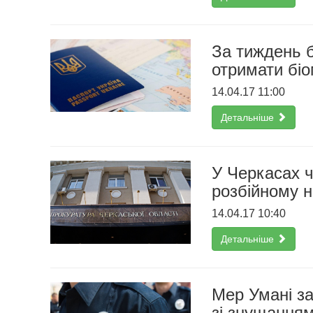
За тиждень б
отримати бі
14.04.17 11:00
Детальніше
У Черкасах ч
розбійному н
14.04.17 10:40
Детальніше
Мер Умані за
зі знущання