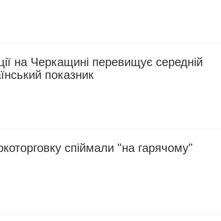
ції на Черкащині перевищує середній
їнський показник
ркоторговку спіймали "на гарячому"