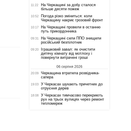
На Черкащині за добу сталося
11:22
більше десяти пожеж
Погода різко зміниться: коли
10:52
Черкащину накриє грозовий фронт
На Черкащині провели в останню
10:17
путь прикордонника
На Черкащині сили ППО знищили
09:31
російський безпілотник
Іграшковий завал: як очистити
09:20
дитячу кімнату від мотлоху і
повернути витрачені гроші
06 серпня 2026
Черкащина втратила розвідника-
20:09
сапера
У Черкасах шукають причетних до
19:03
отруєння дерев
У Черкасах тимчасово перекриють
18:08
рух на трьох вулицях через ремонт
тепломереж