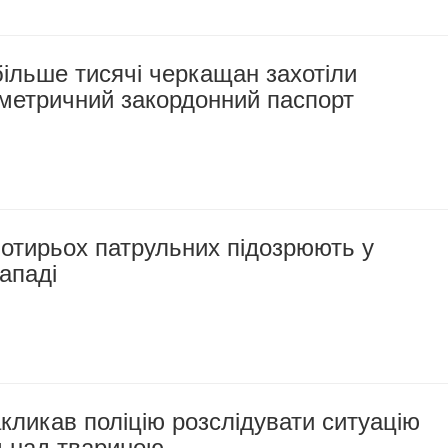
ільше тисячі черкащан захотіли
ометричний закордонний паспорт
отирьох патрульних підозрюють у
ападі
кликав поліцію розслідувати ситуацію
м над твариною