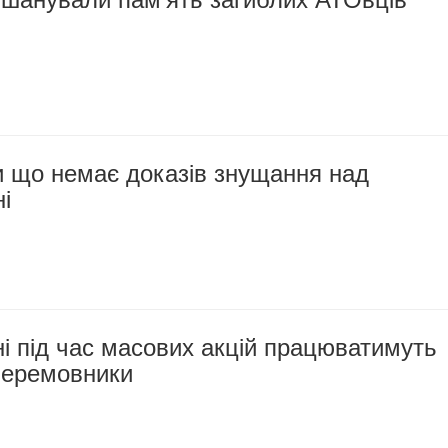
ки що немає доказів знущання над
і
і під час масових акцій працюватимуть
перемовники