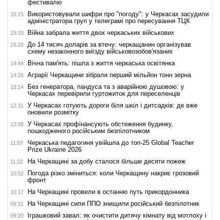
фестивалю
Використовували шифри про "погоду": у Черкасах засудили
16:15
адміністратора груп у телеграмі про пересування ТЦК
Війна забрала життя двох черкаських військових
15:33
До 14 тисяч доларів за втечу: черкащанин організував
15:20
схему незаконного виїзду військовозобов'язаних
Вічна пам'ять: пішла з життя черкаська освітянка
14:44
Аграрії Черкащини зібрали перший мільйон тонн зерна
14:26
Без генератора, пандуса та з аварійною душовою: у
13:14
Черкасах перевірили гуртожиток для переселенців
У Черкасах готують дороги біля шкіл і дитсадків: де вже
12:31
оновили розмітку
У Черкасах профінансують обстеження будинку,
12:08
пошкодженого російським безпілотником
Черкаська педагогиня увійшла до топ-25 Global Teacher
11:57
Prize Ukraine 2026
На Черкащині за добу сталося більше десяти пожеж
11:22
Погода різко зміниться: коли Черкащину накриє грозовий
10:52
фронт
На Черкащині провели в останню путь прикордонника
10:17
На Черкащині сили ППО знищили російський безпілотник
09:31
Іграшковий завал: як очистити дитячу кімнату від мотлоху і
09:20