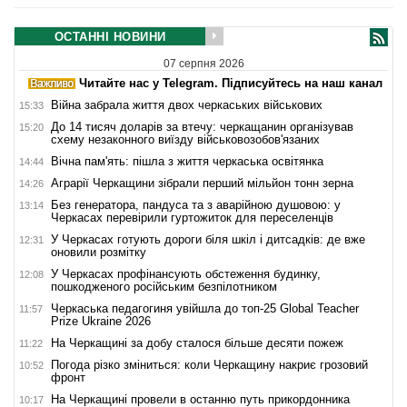
ОСТАННІ НОВИНИ
07 серпня 2026
Читайте нас у Telegram. Підписуйтесь на наш канал
Війна забрала життя двох черкаських військових
15:33
До 14 тисяч доларів за втечу: черкащанин організував
15:20
схему незаконного виїзду військовозобов'язаних
Вічна пам'ять: пішла з життя черкаська освітянка
14:44
Аграрії Черкащини зібрали перший мільйон тонн зерна
14:26
Без генератора, пандуса та з аварійною душовою: у
13:14
Черкасах перевірили гуртожиток для переселенців
У Черкасах готують дороги біля шкіл і дитсадків: де вже
12:31
оновили розмітку
У Черкасах профінансують обстеження будинку,
12:08
пошкодженого російським безпілотником
Черкаська педагогиня увійшла до топ-25 Global Teacher
11:57
Prize Ukraine 2026
На Черкащині за добу сталося більше десяти пожеж
11:22
Погода різко зміниться: коли Черкащину накриє грозовий
10:52
фронт
На Черкащині провели в останню путь прикордонника
10:17