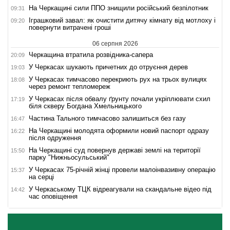
На Черкащині сили ППО знищили російський безпілотник
09:31
Іграшковий завал: як очистити дитячу кімнату від мотлоху і
09:20
повернути витрачені гроші
06 серпня 2026
Черкащина втратила розвідника-сапера
20:09
У Черкасах шукають причетних до отруєння дерев
19:03
У Черкасах тимчасово перекриють рух на трьох вулицях
18:08
через ремонт тепломереж
У Черкасах після обвалу ґрунту почали укріплювати схил
17:19
біля скверу Богдана Хмельницького
Частина Тального тимчасово залишиться без газу
16:47
На Черкащині молодята оформили новий паспорт одразу
16:22
після одруження
На Черкащині суд повернув державі землі на території
15:50
парку "Нижньосульський"
У Черкасах 75-річній жінці провели малоінвазивну операцію
15:37
на серці
У Черкаському ТЦК відреагували на скандальне відео під
14:42
час оповіщення