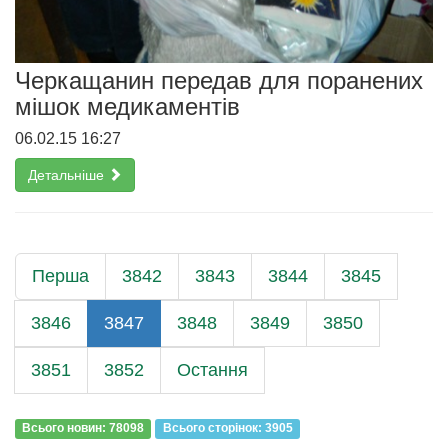
Черкащанин передав для поранених
мішок медикаментів
06.02.15 16:27
Детальніше
Перша
3842
3843
3844
3845
3846
3847
3848
3849
3850
3851
3852
Остання
Всього новин: 78098
Всього сторiнок: 3905