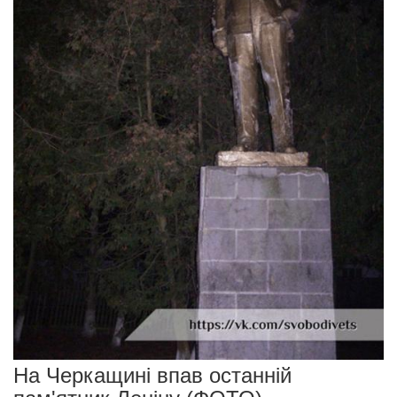
На Черкащині впав останній