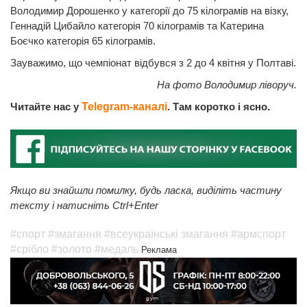
Володимир Дорошенко у категорії до 75 кілограмів на візку,
Геннадій Цибайло категорія 70 кілограмів та Катерина
Боєчко категорія 65 кілограмів.
Зауважимо, що чемпіонат відбувся з 2 до 4 квітня у Полтаві.
На фото Володимир ліворуч.
Читайте нас у
Telegram-каналі
. Там коротко і ясно.
Якщо ви знайшли помилку, будь ласка, виділіть частину
тексту і натисніть Ctrl+Enter
#спорт
#змагання
#всеукраїнські змагання
#армспорт
#срібло
#золото
#медаль
Реклама