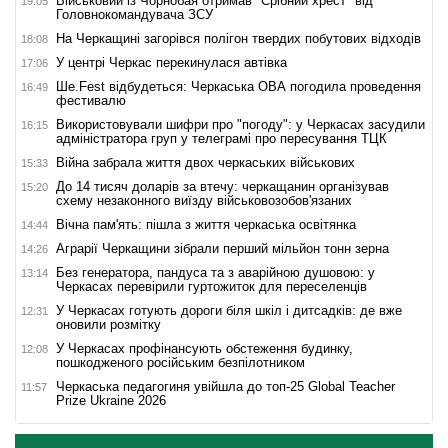
Військовий із Чорнобая отримав "Срібний хрест" від
19:05
Головнокомандувача ЗСУ
На Черкащині загорівся полігон твердих побутових відходів
18:08
У центрі Черкас перекинулася автівка
17:06
Ше.Fest відбудеться: Черкаська ОВА погодила проведення
16:49
фестивалю
Використовували шифри про "погоду": у Черкасах засудили
16:15
адміністратора груп у телеграмі про пересування ТЦК
Війна забрала життя двох черкаських військових
15:33
До 14 тисяч доларів за втечу: черкащанин організував
15:20
схему незаконного виїзду військовозобов'язаних
Вічна пам'ять: пішла з життя черкаська освітянка
14:44
Аграрії Черкащини зібрали перший мільйон тонн зерна
14:26
Без генератора, пандуса та з аварійною душовою: у
13:14
Черкасах перевірили гуртожиток для переселенців
У Черкасах готують дороги біля шкіл і дитсадків: де вже
12:31
оновили розмітку
У Черкасах профінансують обстеження будинку,
12:08
пошкодженого російським безпілотником
Черкаська педагогиня увійшла до топ-25 Global Teacher
11:57
Prize Ukraine 2026