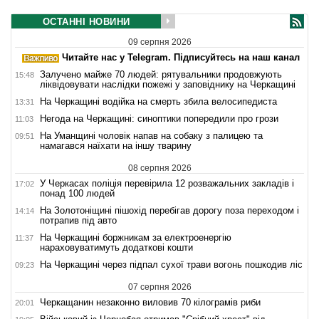
ОСТАННІ НОВИНИ
09 серпня 2026
Читайте нас у Telegram. Підписуйтесь на наш канал
Залучено майже 70 людей: рятувальники продовжують
15:48
ліквідовувати наслідки пожежі у заповіднику на Черкащині
На Черкащині водійка на смерть збила велосипедиста
13:31
Негода на Черкащині: синоптики попередили про грози
11:03
На Уманщині чоловік напав на собаку з палицею та
09:51
намагався наїхати на іншу тварину
08 серпня 2026
У Черкасах поліція перевірила 12 розважальних закладів і
17:02
понад 100 людей
На Золотоніщині пішохід перебігав дорогу поза переходом і
14:14
потрапив під авто
На Черкащині боржникам за електроенергію
11:37
нараховуватимуть додаткові кошти
На Черкащині через підпал сухої трави вогонь пошкодив ліс
09:23
07 серпня 2026
Черкащанин незаконно виловив 70 кілограмів риби
20:01