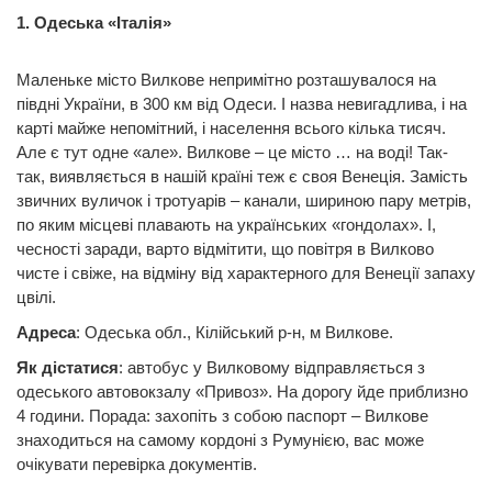
1. Одеська «Італія»
Маленьке місто Вилкове непримітно розташувалося на
півдні України, в 300 км від Одеси. І назва невигадлива, і на
карті майже непомітний, і населення всього кілька тисяч.
Але є тут одне «але». Вилкове – це місто … на воді! Так-
так, виявляється в нашій країні теж є своя Венеція. Замість
звичних вуличок і тротуарів – канали, шириною пару метрів,
по яким місцеві плавають на українських «гондолах». І,
чесності заради, варто відмітити, що повітря в Вилково
чисте і свіже, на відміну від характерного для Венеції запаху
цвілі.
Адреса
: Одеська обл., Кілійський р-н, м Вилкове.
Як дістатися
: автобус у Вилковому відправляється з
одеського автовокзалу «Привоз». На дорогу йде приблизно
4 години. Порада: захопіть з собою паспорт – Вилкове
знаходиться на самому кордоні з Румунією, вас може
очікувати перевірка документів.