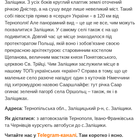
Заліщики. З усіх боків круглий клаптик землі оточений
річкою Дністер, а на сушу веде лише невеликий міст. Такий
собі півострів прямо в «серце» України – в 120 км від
Тернополя! Але панорамний вид – це ще не все, чим можуть
похвалитися Заліщики. У самому селі також є на що
подивитися. Довгий час це місце знаходилося під
протекторатом Польщі, якій воно і зобов’язане своєю
прекрасною архітектурою: старовинним костелом
Щепанова, величним маєтком князя Понятовського,
церквою Св. Трійці. Чим Заліщики заслужили місце в
нашому ТОПі українських «країн»? Справа в тому, що це
маленьке село разюче нагадує один з куточків Німеччини
під хитромудрою назвою Сааршлайфе: тут річка Саар
огинає зелений пагорб села Оршольц – також, як і в
Заліщиках.
Адреса
: Тернопільська обл., Заліщицький р-н, с. Заліщики.
Як дістатися:
з автовокзалів Тернополя, Івано-Франківська
та Чернівців курсують автобуси до с.Заліщики.
Читайте нас у
Telegram-каналі
. Там коротко і ясно.