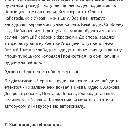
букетами троянд! Наступне, що необхідно подивитися в
Чернівцях – це національний університет. Один з
найстаріших в Україні, між іншим. Зовні він нагадує
найвідоміші європейські університети: Кембридж, Сорбонну
і т.д. Побувавши у Чернівцях, не можна обділити увагою
величні ратуші й собори з фресками. До слова, завдяки
історичному впливу Австро-Угорщини їх тут величезна
безліч! Також не забудьте відвідати величезну центральну
площу турецького колодязя і подивитися на оригінальний
будинок-корабель.
Адреса:
Чернівецька обл. м.Чернівці.
Як дістатися
: в Чернівці щодня відправляються поїзди та
електрички з залізничних вокзалів Києва, Одеси, Харкова,
Дніпропетровська, Полтави, Львова, Ужгорода та інших
великих міст України. Також з них ви можете дістатися
автобусом, який курсує від автовокзалу.
7. Хмельницька «Ірландія»