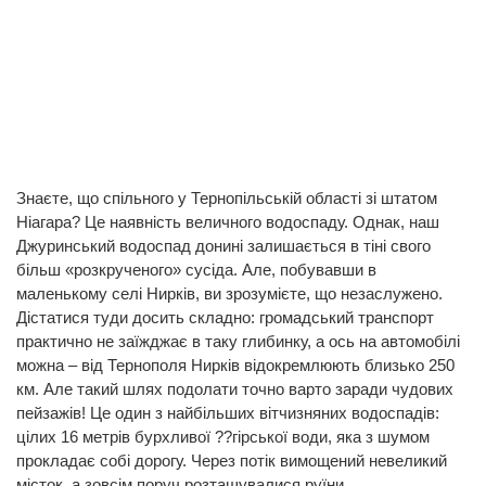
Знаєте, що спільного у Тернопільській області зі штатом
Ніагара? Це наявність величного водоспаду. Однак, наш
Джуринський водоспад донині залишається в тіні свого
більш «розкрученого» сусіда. Але, побувавши в
маленькому селі Нирків, ви зрозумієте, що незаслужено.
Дістатися туди досить складно: громадський транспорт
практично не заїжджає в таку глибинку, а ось на автомобілі
можна – від Тернополя Нирків відокремлюють близько 250
км. Але такий шлях подолати точно варто заради чудових
пейзажів! Це один з найбільших вітчизняних водоспадів:
цілих 16 метрів бурхливої ??гірської води, яка з шумом
прокладає собі дорогу. Через потік вимощений невеликий
місток, а зовсім поруч розташувалися руїни