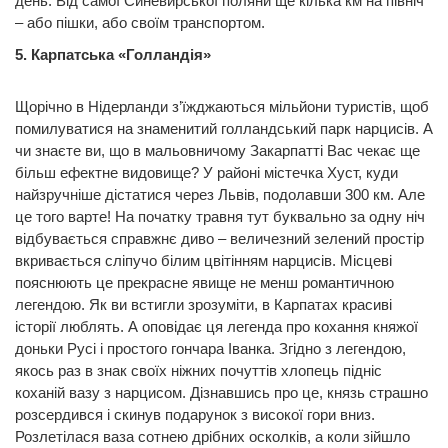
день. Від самої Синевирської поляни ще кілька км на північ
– або пішки, або своїм транспортом.
5. Карпатська «Голландія»
Щорічно в Нідерланди з’їжджаються мільйони туристів, щоб
помилуватися на знаменитий голландський парк нарцисів. А
чи знаєте ви, що в мальовничому Закарпатті Вас чекає ще
більш ефектне видовище? У районі містечка Хуст, куди
найзручніше дістатися через Львів, подолавши 300 км. Але
це того варте! На початку травня тут буквально за одну ніч
відбувається справжнє диво – величезний зелений простір
вкривається сліпучо білим цвітінням нарцисів. Місцеві
пояснюють це прекрасне явище не менш романтичною
легендою. Як ви встигли зрозуміти, в Карпатах красиві
історії люблять. А оповідає ця легенда про кохання княжої
доньки Русі і простого гончара Іванка. Згідно з легендою,
якось раз в знак своїх ніжних почуттів хлопець підніс
коханій вазу з нарцисом. Дізнавшись про це, князь страшно
розсердився і скинув подарунок з високої гори вниз.
Розлетілася ваза сотнею дрібних осколків, а коли зійшло