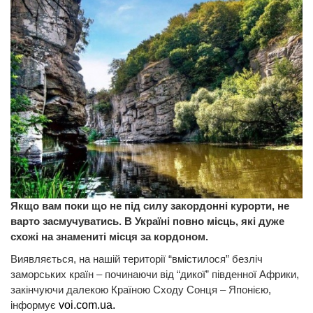
Якщо вам поки що не під силу закордонні курорти, не
варто засмучуватись. В Україні повно місць, які дуже
схожі на знамениті місця за кордоном.
Виявляється, на нашій території “вмістилося” безліч
заморських країн – починаючи від “дикої” південної Африки,
закінчуючи далекою Країною Сходу Сонця – Японією,
інформує
voi.com.ua.