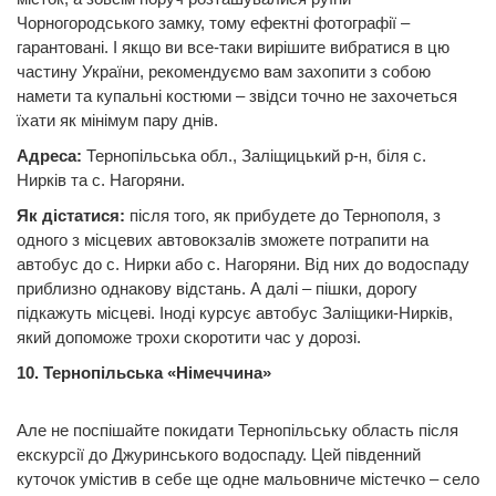
Чорногородського замку, тому ефектні фотографії –
гарантовані. І якщо ви все-таки вирішите вибратися в цю
частину України, рекомендуємо вам захопити з собою
намети та купальні костюми – звідси точно не захочеться
їхати як мінімум пару днів.
Адреса:
Тернопільська обл., Заліщицький р-н, біля с.
Нирків та с. Нагоряни.
Як дістатися:
після того, як прибудете до Тернополя, з
одного з місцевих автовокзалів зможете потрапити на
автобус до с. Нирки або с. Нагоряни. Від них до водоспаду
приблизно однакову відстань. А далі – пішки, дорогу
підкажуть місцеві. Іноді курсує автобус Заліщики-Нирків,
який допоможе трохи скоротити час у дорозі.
10. Тернопільська «Німеччина»
Але не поспішайте покидати Тернопільську область після
екскурсії до Джуринського водоспаду. Цей південний
куточок умістив в себе ще одне мальовниче містечко – село