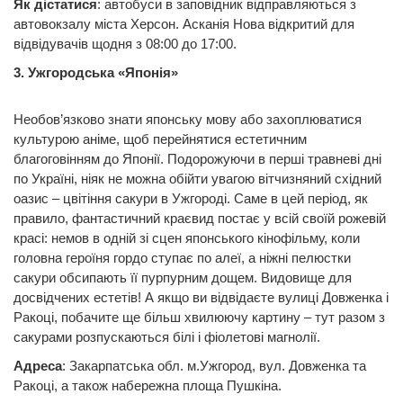
Як дістатися
: автобуси в заповідник відправляються з
автовокзалу міста Херсон. Асканія Нова відкритий для
відвідувачів щодня з 08:00 до 17:00.
3. Ужгородська «Японія»
Необов’язково знати японську мову або захоплюватися
культурою аніме, щоб перейнятися естетичним
благоговінням до Японії. Подорожуючи в перші травневі дні
по Україні, ніяк не можна обійти увагою вітчизняний східний
оазис – цвітіння сакури в Ужгороді. Саме в цей період, як
правило, фантастичний краєвид постає у всій своїй рожевій
красі: немов в одній зі сцен японського кінофільму, коли
головна героїня гордо ступає по алеї, а ніжні пелюстки
сакури обсипають її пурпурним дощем. Видовище для
досвідчених естетів! А якщо ви відвідаєте вулиці Довженка і
Ракоці, побачите ще більш хвилюючу картину – тут разом з
сакурами розпускаються білі і фіолетові магнолії.
Адреса
: Закарпатська обл. м.Ужгород, вул. Довженка та
Ракоці, а також набережна площа Пушкіна.