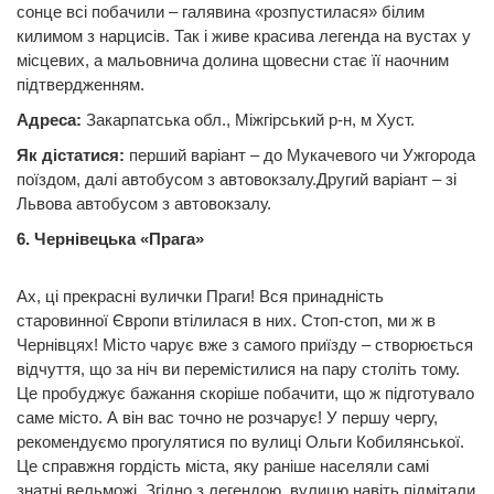
сонце всі побачили – галявина «розпустилася» білим
килимом з нарцисів. Так і живе красива легенда на вустах у
місцевих, а мальовнича долина щовесни стає її наочним
підтвердженням.
Адреса:
Закарпатська обл., Міжгірський р-н, м Хуст.
Як дістатися:
перший варіант – до Мукачевого чи Ужгорода
поїздом, далі автобусом з автовокзалу.Другий варіант – зі
Львова автобусом з автовокзалу.
6. Чернівецька «Прага»
Ах, ці прекрасні вулички Праги! Вся принадність
старовинної Європи втілилася в них. Стоп-стоп, ми ж в
Чернівцях! Місто чарує вже з самого приїзду – створюється
відчуття, що за ніч ви перемістилися на пару століть тому.
Це пробуджує бажання скоріше побачити, що ж підготувало
саме місто. А він вас точно не розчарує! У першу чергу,
рекомендуємо прогулятися по вулиці Ольги Кобилянської.
Це справжня гордість міста, яку раніше населяли самі
знатні вельможі. Згідно з легендою, вулицю навіть підмітали