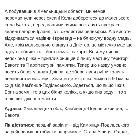
А побувавши в Хмельницькій області, ми немов
перемахнули через океан! Коли доберетеся до маленького
села Бакота, перед вашими очима постануть прекрасні
зелені пагорби Ірландії з її скелястим рельєфом. А з висоти
відкривається чарівний краєвид – на блискучу водну гладь.
Але, крім мальовничого виду на Дністер, це містечко має ще
одну особливість – його немає на карті. Всьому виною
непокірна річка – приплив знищив більшу частину території
Бакоти та її архітектурні пам’ятки. Тепер цю назву умовно
носить берег уздовж Дніпра, де збереглися руїни колись
величного монастиря. Знайти це містечко можна в 50 км на
схід від Кам’янця-Подільського. Здається, що якщо і жив
Бог на землі, то в цих білих келіях, а якщо пив воду – то з
цілющих джерел Бакоти.
Адреса
: Хмельницька обл., Кам’янець-Подільський р-н, с.
Бакота.
Як дістатися
: перший варіант – від Кам’янця-Подільського
на рейсовому автобусі в напрямку с. Стара Ушиця. Однак,