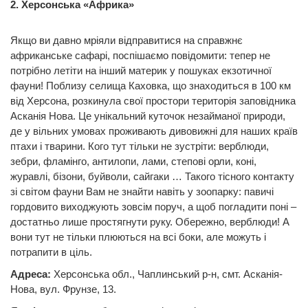
2. Херсонська «Африка»
Якщо ви давно мріяли відправитися на справжнє
африканське сафарі, поспішаємо повідомити: тепер не
потрібно летіти на інший материк у пошуках екзотичної
фауни! Поблизу селища Каховка, що знаходиться в 100 км
від Херсона, розкинула свої простори територія заповідника
Асканія Нова. Це унікальний куточок незайманої природи,
де у вільних умовах проживають дивовижні для наших країв
птахи і тварини. Кого тут тільки не зустріти: верблюди,
зебри, фламінго, антилопи, лами, степові орли, коні,
журавлі, бізони, буйволи, сайгаки … Такого тісного контакту
зі світом фауни Вам не знайти навіть у зоопарку: павичі
гордовито виходжують зовсім поруч, а щоб погладити поні –
достатньо лише простягнути руку. Обережно, верблюди! А
вони тут не тільки плюються на всі боки, але можуть і
потрапити в ціль.
Адреса:
Херсонська обл., Чаплинський р-н, смт. Асканія-
Нова, вул. Фрунзе, 13.