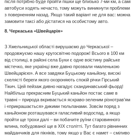
після потрібно буде пройти пішки ще близько 7-ми км, а самі
автобуси ходять нечасто, тому можуть виникнути проблеми
з поверненням назад. Якщо такий варіант не для вас: можна
замовити таксі або дістатися на особистому авто.
8. Черкаська «Швейцарія»
З Хмельницької області вирушаємо до Черкаської –
продовжуємо нашу кругосвітню подорож! Всього в 100 км
від столиці, в районі села Буки є одне воістину райське
містечко, яке українці вже давно прозвали «маленькою
Швейцарією». А все завдяки Буцькому каньйону, високі
скелясті береги якого охороняють спокій річки Гірський
Тікич. Цей пейзаж дивно нагадує скандинавський фьорд!
Найбільш прекрасним Буцький каньйон постає саме в
травні – природа вкривається яскраво-зеленим різнотрав’ям
і «прикрашається» дикими тюльпанами. Зовсім поряд з
каньйоном розташувався галасливий водоспад, а якщо
пройти ще трохи далі – ви побачите руїни старовинного
млина, побудованої ще в ХІХ столітті. Тут багато рівнинних
майданчиків для пікніків, тому якщо у Вас є намет – сміливо