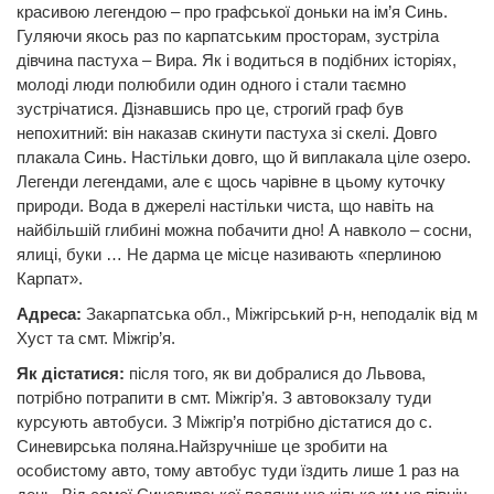
красивою легендою – про графської доньки на ім’я Синь.
Гуляючи якось раз по карпатським просторам, зустріла
дівчина пастуха – Вира. Як і водиться в подібних історіях,
молоді люди полюбили один одного і стали таємно
зустрічатися. Дізнавшись про це, строгий граф був
непохитний: він наказав скинути пастуха зі скелі. Довго
плакала Синь. Настільки довго, що й виплакала ціле озеро.
Легенди легендами, але є щось чарівне в цьому куточку
природи. Вода в джерелі настільки чиста, що навіть на
найбільшій глибині можна побачити дно! А навколо – сосни,
ялиці, буки … Не дарма це місце називають «перлиною
Карпат».
Адреса:
Закарпатська обл., Міжгірський р-н, неподалік від м
Хуст та смт. Міжгір’я.
Як дістатися:
після того, як ви добралися до Львова,
потрібно потрапити в смт. Міжгір’я. З автовокзалу туди
курсують автобуси. З Міжгір’я потрібно дістатися до с.
Синевирська поляна.Найзручніше це зробити на
особистому авто, тому автобус туди їздить лише 1 раз на