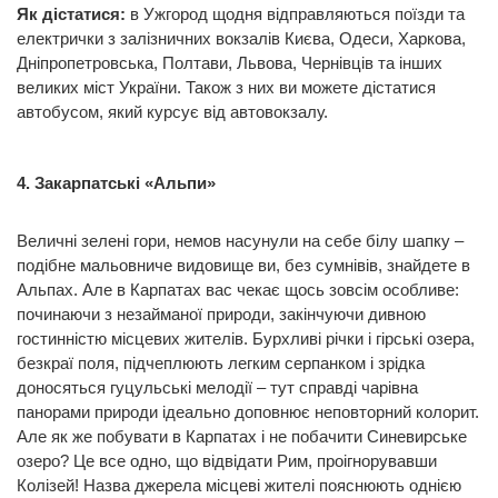
Як дістатися:
в Ужгород щодня відправляються поїзди та
електрички з залізничних вокзалів Києва, Одеси, Харкова,
Дніпропетровська, Полтави, Львова, Чернівців та інших
великих міст України. Також з них ви можете дістатися
автобусом, який курсує від автовокзалу.
4. Закарпатські «Альпи»
Величні зелені гори, немов насунули на себе білу шапку –
подібне мальовниче видовище ви, без сумнівів, знайдете в
Альпах. Але в Карпатах вас чекає щось зовсім особливе:
починаючи з незайманої природи, закінчуючи дивною
гостинністю місцевих жителів. Бурхливі річки і гірські озера,
безкраї поля, підчеплюють легким серпанком і зрідка
доносяться гуцульські мелодії – тут справді чарівна
панорами природи ідеально доповнює неповторний колорит.
Але як же побувати в Карпатах і не побачити Синевирське
озеро? Це все одно, що відвідати Рим, проігнорувавши
Колізей! Назва джерела місцеві жителі пояснюють однією