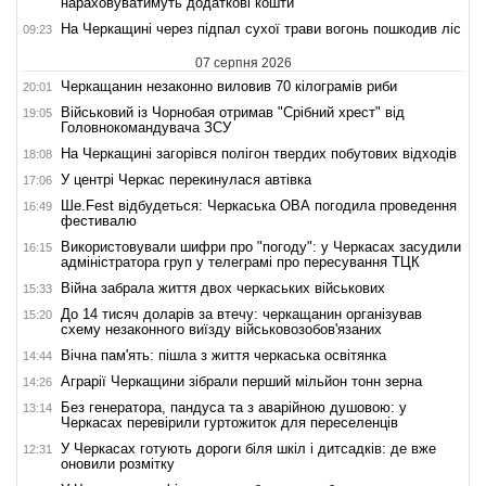
нараховуватимуть додаткові кошти
На Черкащині через підпал сухої трави вогонь пошкодив ліс
09:23
07 серпня 2026
Черкащанин незаконно виловив 70 кілограмів риби
20:01
Військовий із Чорнобая отримав "Срібний хрест" від
19:05
Головнокомандувача ЗСУ
На Черкащині загорівся полігон твердих побутових відходів
18:08
У центрі Черкас перекинулася автівка
17:06
Ше.Fest відбудеться: Черкаська ОВА погодила проведення
16:49
фестивалю
Використовували шифри про "погоду": у Черкасах засудили
16:15
адміністратора груп у телеграмі про пересування ТЦК
Війна забрала життя двох черкаських військових
15:33
До 14 тисяч доларів за втечу: черкащанин організував
15:20
схему незаконного виїзду військовозобов'язаних
Вічна пам'ять: пішла з життя черкаська освітянка
14:44
Аграрії Черкащини зібрали перший мільйон тонн зерна
14:26
Без генератора, пандуса та з аварійною душовою: у
13:14
Черкасах перевірили гуртожиток для переселенців
У Черкасах готують дороги біля шкіл і дитсадків: де вже
12:31
оновили розмітку