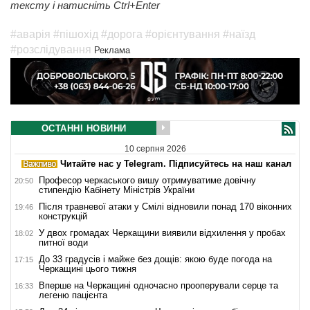
тексту і натисніть Ctrl+Enter
#аварія
#пішохід
#дорога
#орієнтування
#наїзд
#розслідування
Реклама
ОСТАННІ НОВИНИ
10 серпня 2026
Читайте нас у Telegram. Підписуйтесь на наш канал
Професор черкаського вишу отримуватиме довічну
20:50
стипендію Кабінету Міністрів України
Після травневої атаки у Смілі відновили понад 170 віконних
19:46
конструкцій
У двох громадах Черкащини виявили відхилення у пробах
18:02
питної води
До 33 градусів і майже без дощів: якою буде погода на
17:15
Черкащині цього тижня
Вперше на Черкащині одночасно прооперували серце та
16:33
легеню пацієнта