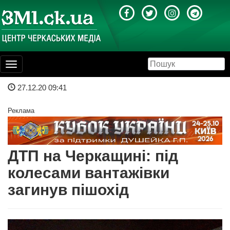
Toggle
navigation
27.12.20 09:41
Реклама
ДТП на Черкащині: під
колесами вантажівки
загинув пішохід