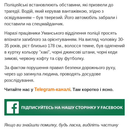
Поліцейські встановлюють обставини, які призвели до
трагедії. Водій, який керував вантажівкою, згідно з
освідуванням – був тверезий. Його автомобіль забрали і
поставили на спецмайданчик.
Наразі працівники Уманського відділення поліції просять
впізнати загиблого за орієнтуванням. На вигляд чоловіку 30-
35 років, ріст близько 178 см., волосся темне, був одягнений
в куртку кольору "хакі", чорні джинсові штани, чорні кеди
зимові, червону кофту та сіру футболку.
За фактом порушення правил безпеки дорожнього руху,
через що загинула людина, проводять досудове
розслідування.
Читайте нас у
Telegram-каналі
. Там коротко і ясно.
Якщо ви знайшли помилку, будь ласка, виділіть частину