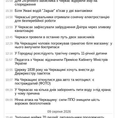
Для 24-річного захисника з Черкас відкрили збір на
15:59
спорядження
Біля Умані водій "Jaguar" в'їхав у дві вантажівки
15:38
Черкаські рятувальники отримали сонячну електростанцію
14:58
для безперебійної роботи
У Черкасах зафіксували забруднення Дніпра через зливову
13:59
каналізацію
Черкаси провели в останню путь двох захисників
13:45
На Черкащині чоловік погрожував гранатою біля магазину: у
12:29
нього вилучили боєприпаси
У Городищі розслідують трагічну смерть 11-річної дитини
12:16
Педагога з Черкас відзначили Премією Кабінету Міністрів
11:57
України
Церкву 1838 року на Черкащині хочуть внести до
10:55
Держреєстру пам'яток
На Черкащині зіткнулися два авто та мотоцикл: є
10:07
постраждалий (ФОТО)
У Черкасах на кілька днів заборонять пити воду з-під крана:
09:29
у чому причина
Нічна атака на Черкащину: сили ППО знищили шість
09:09
ворожих безпілотників
09 серпня 2026
Залучено майже 70 людей: рятувальники продовжують
15:48