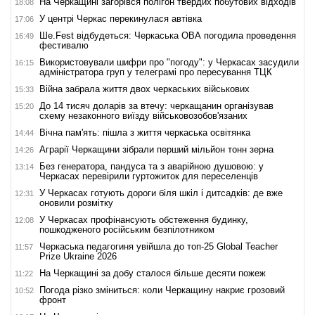
На Черкащині загорівся полігон твердих побутових відходів
18:08
У центрі Черкас перекинулася автівка
17:06
Ше.Fest відбудеться: Черкаська ОВА погодила проведення
16:49
фестивалю
Використовували шифри про "погоду": у Черкасах засудили
16:15
адміністратора груп у телеграмі про пересування ТЦК
Війна забрала життя двох черкаських військових
15:33
До 14 тисяч доларів за втечу: черкащанин організував
15:20
схему незаконного виїзду військовозобов'язаних
Вічна пам'ять: пішла з життя черкаська освітянка
14:44
Аграрії Черкащини зібрали перший мільйон тонн зерна
14:26
Без генератора, пандуса та з аварійною душовою: у
13:14
Черкасах перевірили гуртожиток для переселенців
У Черкасах готують дороги біля шкіл і дитсадків: де вже
12:31
оновили розмітку
У Черкасах профінансують обстеження будинку,
12:08
пошкодженого російським безпілотником
Черкаська педагогиня увійшла до топ-25 Global Teacher
11:57
Prize Ukraine 2026
На Черкащині за добу сталося більше десяти пожеж
11:22
Погода різко зміниться: коли Черкащину накриє грозовий
10:52
фронт