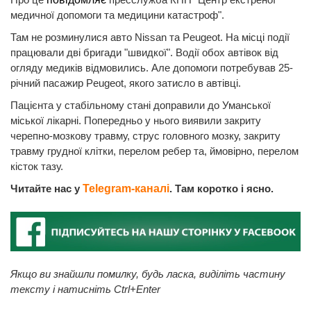
медичної допомоги та медицини катастроф".
Там не розминулися авто Nissan та Peugeot. На місці події
працювали дві бригади "швидкої". Водії обох автівок від
огляду медиків відмовились. Але допомоги потребував 25-
річний пасажир Peugeot, якого затисло в автівці.
Пацієнта у стабільному стані доправили до Уманської
міської лікарні. Попередньо у нього виявили закриту
черепно-мозкову травму, струс головного мозку, закриту
травму грудної клітки, перелом ребер та, ймовірно, перелом
кісток тазу.
Читайте нас у
Telegram-каналі
. Там коротко і ясно.
Якщо ви знайшли помилку, будь ласка, виділіть частину
тексту і натисніть Ctrl+Enter