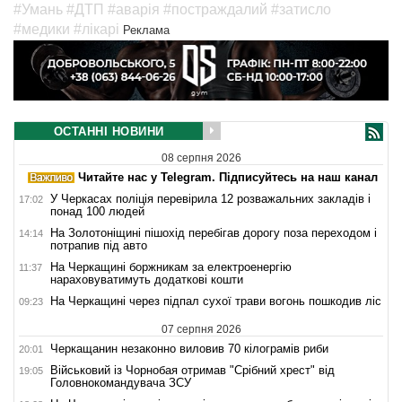
#Умань
#ДТП
#аварія
#постраждалий
#затисло
#медики
#лікарі
Реклама
ОСТАННІ НОВИНИ
08 серпня 2026
Читайте нас у Telegram. Підписуйтесь на наш канал
У Черкасах поліція перевірила 12 розважальних закладів і
17:02
понад 100 людей
На Золотоніщині пішохід перебігав дорогу поза переходом і
14:14
потрапив під авто
На Черкащині боржникам за електроенергію
11:37
нараховуватимуть додаткові кошти
На Черкащині через підпал сухої трави вогонь пошкодив ліс
09:23
07 серпня 2026
Черкащанин незаконно виловив 70 кілограмів риби
20:01
Військовий із Чорнобая отримав "Срібний хрест" від
19:05
Головнокомандувача ЗСУ