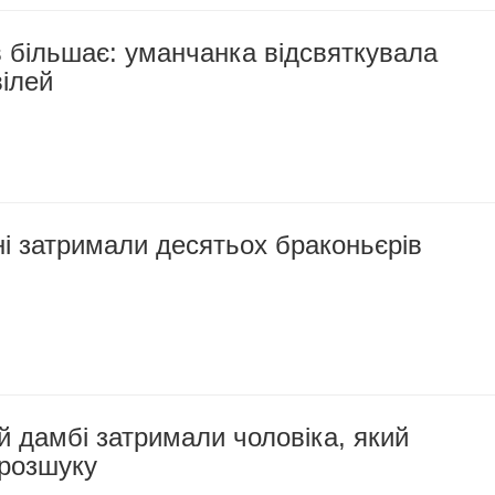
 більшає: уманчанка відсвяткувала
вілей
і затримали десятьох браконьєрів
й дамбі затримали чоловіка, який
 розшуку