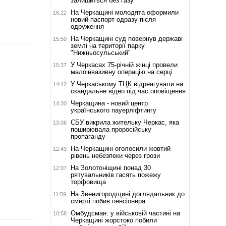
залишиться без газу
На Черкащині молодята оформили
16:22
новий паспорт одразу після
одруження
На Черкащині суд повернув державі
15:50
землі на території парку
"Нижньосульський"
У Черкасах 75-річній жінці провели
15:37
малоінвазивну операцію на серці
У Черкаському ТЦК відреагували на
14:42
скандальне відео під час оповіщення
Черкащина - новий центр
14:30
українського пауерліфтингу
СБУ викрила жительку Черкас, яка
13:06
поширювала проросійську
пропаганду
На Черкащині оголосили жовтий
12:43
рівень небезпеки через грози
На Золотоніщині понад 30
12:07
рятувальників гасять пожежу
торфовища
На Звенигородщині доглядальник до
11:59
смерті побив пенсіонера
Омбудсман: у військовій частині на
10:58
Черкащині жорстоко побили