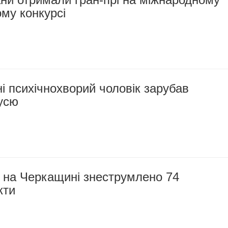
му конкурсі
 психічнохворий чоловік зарубав
усю
у на Черкащині знеструмлено 74
кти