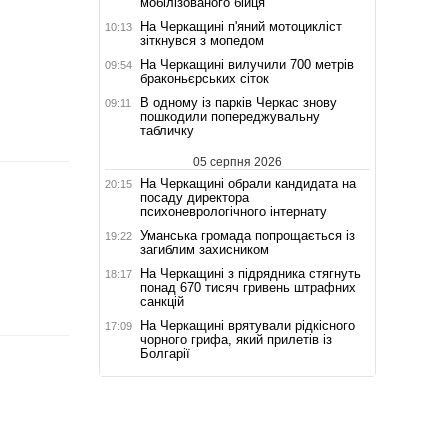
мобілізованого бійця
На Черкащині п'яний мотоцикліст
10:13
зіткнувся з мопедом
На Черкащині вилучили 700 метрів
09:54
браконьєрських сіток
В одному із парків Черкас знову
09:11
пошкодили попереджувальну
табличку
05 серпня 2026
На Черкащині обрали кандидата на
20:15
посаду директора
психоневрологічного інтернату
Уманська громада попрощається із
19:22
загиблим захисником
На Черкащині з підрядника стягнуть
18:17
понад 670 тисяч гривень штрафних
санкцій
На Черкащині врятували рідкісного
17:09
чорного грифа, який прилетів із
Болгарії