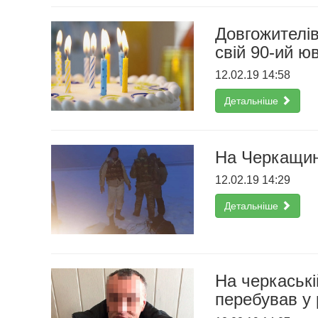
Довгожителів
свій 90-ий ю
12.02.19 14:58
Детальніше
На Черкащин
12.02.19 14:29
Детальніше
На черкаські
перебував у