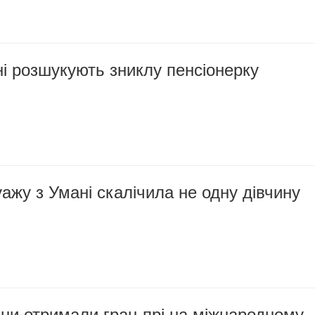
і розшукують зниклу пенсіонерку
ажу з Умані скалічила не одну дівчину
ни отримали гран-прі на міжнародному