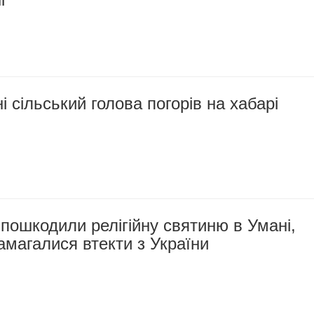
 сільський голова погорів на хабарі
 пошкодили релігійну святиню в Умані,
амагалися втекти з України