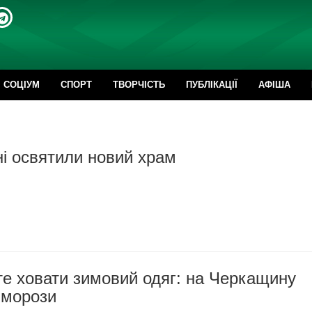
CОЦІУМ
СПОРТ
ТВОРЧІСТЬ
ПУБЛІКАЦІЇ
АФІША
і освятили новий храм
те ховати зимовий одяг: на Черкащину
 морози