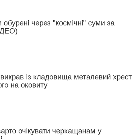
 обурені через "космічні" суми за
ІДЕО)
викрав із кладовища металевий хрест
ого на оковиту
варто очікувати черкащанам у
і