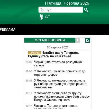
П'ятниця, 7 серпня 2026
27°
РЕКЛАМА
ОСТАННІ НОВИНИ
06 серпня 2026
Читайте нас у Telegram.
Підписуйтесь на наш канал
Черкащина втратила розвідника-
20:09
сапера
У Черкасах шукають причетних до
19:03
отруєння дерев
У Черкасах тимчасово перекриють
18:08
рух на трьох вулицях через ремонт
тепломереж
У Черкасах після обвалу ґрунту
17:19
почали укріплювати схил біля скверу
Богдана Хмельницького
Частина Тального тимчасово
16:47