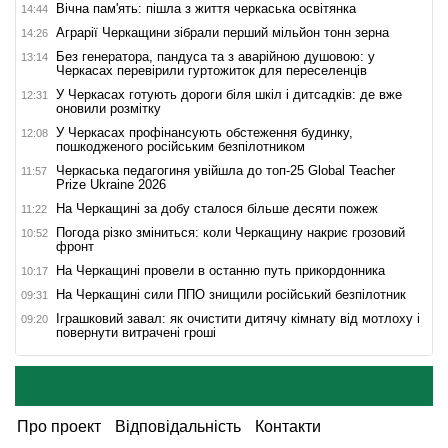
Вічна пам'ять: пішла з життя черкаська освітянка
14:44
Аграрії Черкащини зібрали перший мільйон тонн зерна
14:26
Без генератора, пандуса та з аварійною душовою: у
13:14
Черкасах перевірили гуртожиток для переселенців
У Черкасах готують дороги біля шкіл і дитсадків: де вже
12:31
оновили розмітку
У Черкасах профінансують обстеження будинку,
12:08
пошкодженого російським безпілотником
Черкаська педагогиня увійшла до топ-25 Global Teacher
11:57
Prize Ukraine 2026
На Черкащині за добу сталося більше десяти пожеж
11:22
Погода різко зміниться: коли Черкащину накриє грозовий
10:52
фронт
На Черкащині провели в останню путь прикордонника
10:17
На Черкащині сили ППО знищили російський безпілотник
09:31
Іграшковий завал: як очистити дитячу кімнату від мотлоху і
09:20
повернути витрачені гроші
Про проект
Відповідальність
Контакти