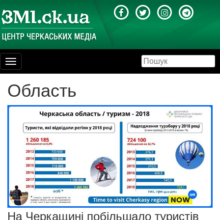
Toggle
navigation
Область
На Черкащині побільшало туристів