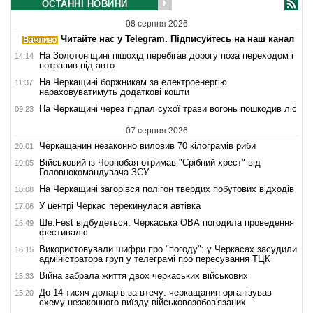
ОСТАННІ НОВИНИ
08 серпня 2026
Читайте нас у Telegram. Підписуйтесь на наш канал
На Золотоніщині пішохід перебігав дорогу поза переходом і
14:14
потрапив під авто
На Черкащині боржникам за електроенергію
11:37
нараховуватимуть додаткові кошти
На Черкащині через підпал сухої трави вогонь пошкодив ліс
09:23
07 серпня 2026
Черкащанин незаконно виловив 70 кілограмів риби
20:01
Військовий із Чорнобая отримав "Срібний хрест" від
19:05
Головнокомандувача ЗСУ
На Черкащині загорівся полігон твердих побутових відходів
18:08
У центрі Черкас перекинулася автівка
17:06
Ше.Fest відбудеться: Черкаська ОВА погодила проведення
16:49
фестивалю
Використовували шифри про "погоду": у Черкасах засудили
16:15
адміністратора груп у телеграмі про пересування ТЦК
Війна забрала життя двох черкаських військових
15:33
До 14 тисяч доларів за втечу: черкащанин організував
15:20
схему незаконного виїзду військовозобов'язаних