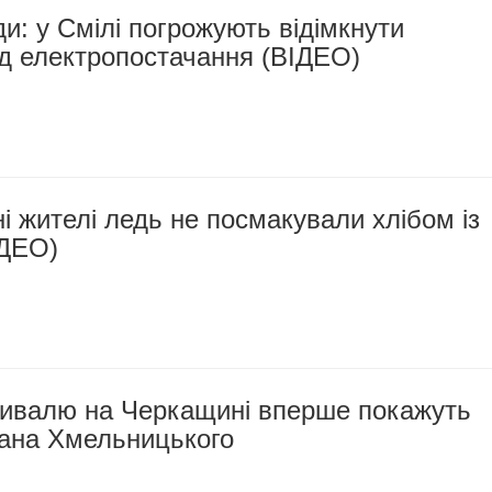
ди: у Смілі погрожують відімкнути
ід електропостачання (ВІДЕО)
 жителі ледь не посмакували хлібом із
ІДЕО)
тивалю на Черкащині вперше покажуть
дана Хмельницького