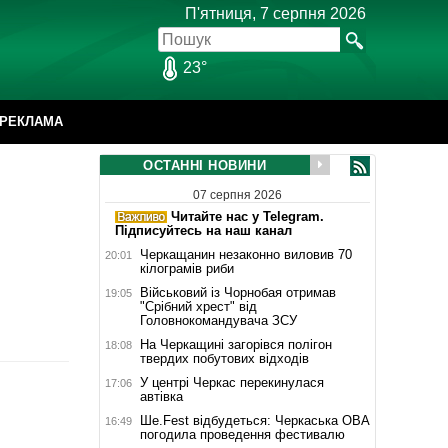
П'ятниця, 7 серпня 2026
23°
РЕКЛАМА
ОСТАННІ НОВИНИ
07 серпня 2026
Читайте нас у Telegram.
Підписуйтесь на наш канал
Черкащанин незаконно виловив 70
20:01
кілограмів риби
Військовий із Чорнобая отримав
19:05
"Срібний хрест" від
Головнокомандувача ЗСУ
На Черкащині загорівся полігон
18:08
твердих побутових відходів
У центрі Черкас перекинулася
17:06
автівка
Ше.Fest відбудеться: Черкаська ОВА
16:49
погодила проведення фестивалю