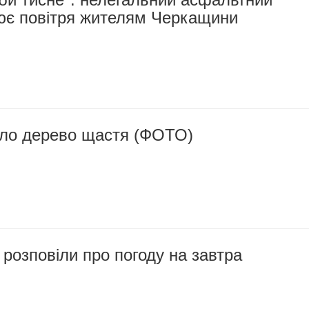
ює повітря жителям Черкащини
віло дерево щастя (ФОТО)
озповіли про погоду на завтра