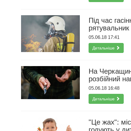
Під час гасі
рятувальник
05.06.18 17:41
Детальніше
На Черкащині
розбійний на
05.06.18 16:48
Детальніше
"Це жах": мі
годують у ди