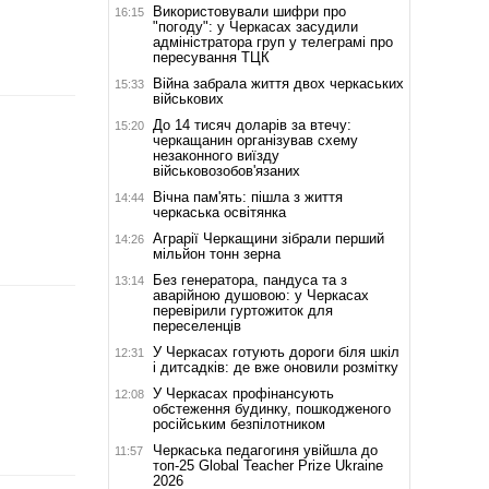
Використовували шифри про
16:15
"погоду": у Черкасах засудили
адміністратора груп у телеграмі про
пересування ТЦК
Війна забрала життя двох черкаських
15:33
військових
До 14 тисяч доларів за втечу:
15:20
черкащанин організував схему
незаконного виїзду
військовозобов'язаних
Вічна пам'ять: пішла з життя
14:44
черкаська освітянка
Аграрії Черкащини зібрали перший
14:26
мільйон тонн зерна
Без генератора, пандуса та з
13:14
аварійною душовою: у Черкасах
перевірили гуртожиток для
переселенців
У Черкасах готують дороги біля шкіл
12:31
і дитсадків: де вже оновили розмітку
У Черкасах профінансують
12:08
обстеження будинку, пошкодженого
російським безпілотником
Черкаська педагогиня увійшла до
11:57
топ-25 Global Teacher Prize Ukraine
2026