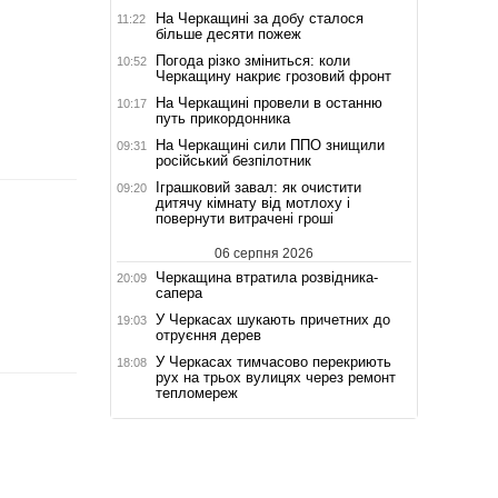
На Черкащині за добу сталося
11:22
більше десяти пожеж
Погода різко зміниться: коли
10:52
Черкащину накриє грозовий фронт
На Черкащині провели в останню
10:17
путь прикордонника
На Черкащині сили ППО знищили
09:31
російський безпілотник
Іграшковий завал: як очистити
09:20
дитячу кімнату від мотлоху і
повернути витрачені гроші
06 серпня 2026
Черкащина втратила розвідника-
20:09
сапера
У Черкасах шукають причетних до
19:03
отруєння дерев
У Черкасах тимчасово перекриють
18:08
рух на трьох вулицях через ремонт
тепломереж