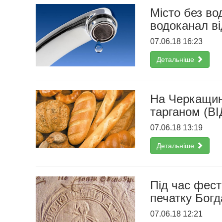
Місто без во
водоканал в
07.06.18 16:23
Детальніше
На Черкащині
тарганом (В
07.06.18 13:19
Детальніше
Під час фес
печатку Бог
07.06.18 12:21