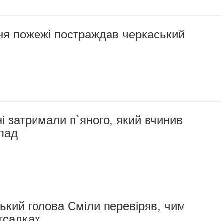
ння пожежі постраждав черкаський
 затримали п`яного, який вчинив
пад
ський голова Сміли перевіряв, чим
тсадках