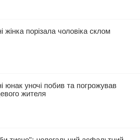
 жінка порізала чоловіка склом
 юнак уночі побив та погрожував
цевого жителя
іби тисне": нелегальний асфальтний