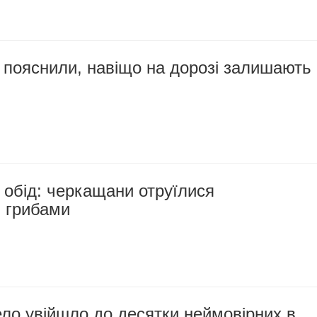
пояснили, навіщо на дорозі залишають
обід: черкащани отруїлися
 грибами
ло увійшло до десятки неймовірних в