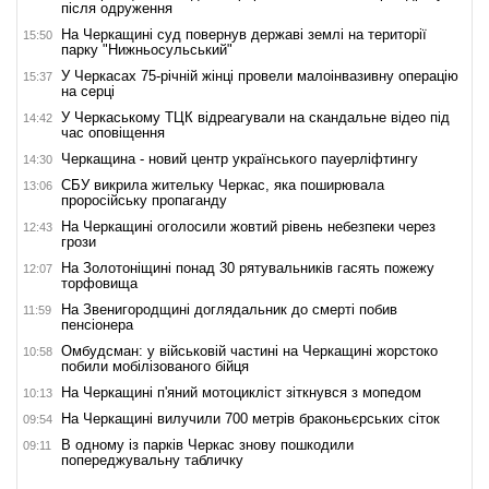
після одруження
На Черкащині суд повернув державі землі на території
15:50
парку "Нижньосульський"
У Черкасах 75-річній жінці провели малоінвазивну операцію
15:37
на серці
У Черкаському ТЦК відреагували на скандальне відео під
14:42
час оповіщення
Черкащина - новий центр українського пауерліфтингу
14:30
СБУ викрила жительку Черкас, яка поширювала
13:06
проросійську пропаганду
На Черкащині оголосили жовтий рівень небезпеки через
12:43
грози
На Золотоніщині понад 30 рятувальників гасять пожежу
12:07
торфовища
На Звенигородщині доглядальник до смерті побив
11:59
пенсіонера
Омбудсман: у військовій частині на Черкащині жорстоко
10:58
побили мобілізованого бійця
На Черкащині п'яний мотоцикліст зіткнувся з мопедом
10:13
На Черкащині вилучили 700 метрів браконьєрських сіток
09:54
В одному із парків Черкас знову пошкодили
09:11
попереджувальну табличку