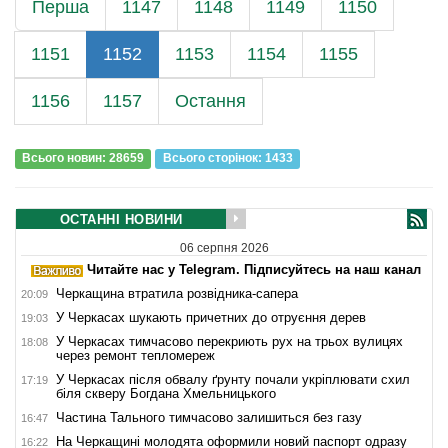
Перша
1147
1148
1149
1150
1151
1152
1153
1154
1155
1156
1157
Остання
Всього новин: 28659
Всього сторiнок: 1433
ОСТАННІ НОВИНИ
06 серпня 2026
Читайте нас у Telegram. Підписуйтесь на наш канал
Черкащина втратила розвідника-сапера
20:09
У Черкасах шукають причетних до отруєння дерев
19:03
У Черкасах тимчасово перекриють рух на трьох вулицях
18:08
через ремонт тепломереж
У Черкасах після обвалу ґрунту почали укріплювати схил
17:19
біля скверу Богдана Хмельницького
Частина Тального тимчасово залишиться без газу
16:47
На Черкащині молодята оформили новий паспорт одразу
16:22