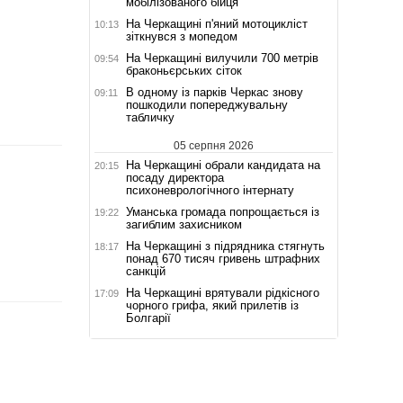
мобілізованого бійця
На Черкащині п'яний мотоцикліст
10:13
зіткнувся з мопедом
На Черкащині вилучили 700 метрів
09:54
браконьєрських сіток
В одному із парків Черкас знову
09:11
пошкодили попереджувальну
табличку
05 серпня 2026
На Черкащині обрали кандидата на
20:15
посаду директора
психоневрологічного інтернату
Уманська громада попрощається із
19:22
загиблим захисником
На Черкащині з підрядника стягнуть
18:17
понад 670 тисяч гривень штрафних
санкцій
На Черкащині врятували рідкісного
17:09
чорного грифа, який прилетів із
Болгарії