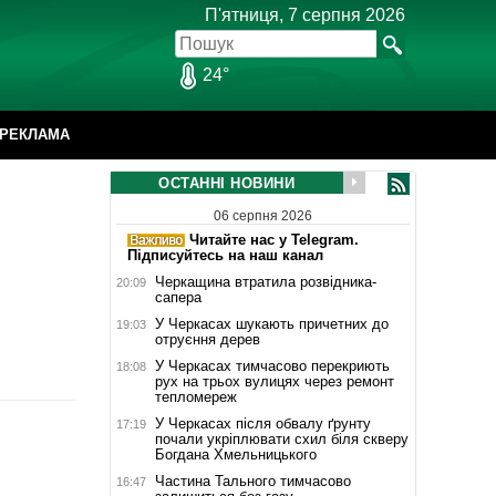
П'ятниця, 7 серпня 2026
24°
РЕКЛАМА
ОСТАННІ НОВИНИ
06 серпня 2026
Читайте нас у Telegram.
Підписуйтесь на наш канал
Черкащина втратила розвідника-
20:09
сапера
У Черкасах шукають причетних до
19:03
отруєння дерев
У Черкасах тимчасово перекриють
18:08
рух на трьох вулицях через ремонт
тепломереж
У Черкасах після обвалу ґрунту
17:19
почали укріплювати схил біля скверу
Богдана Хмельницького
Частина Тального тимчасово
16:47