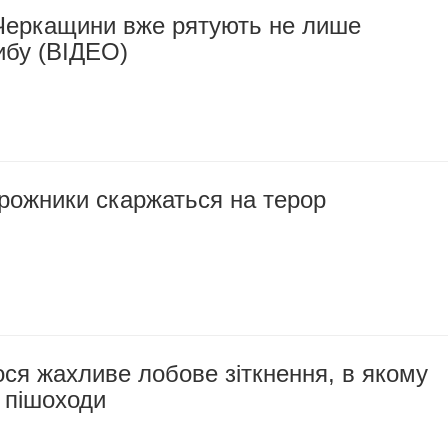
 Черкащини вже рятують не лише
ибу (ВІДЕО)
рожники скаржаться на терор
ося жахливе лобове зіткнення, в якому
 пішоходи