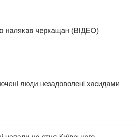
ро налякав черкащан (ВІДЕО)
лючені люди незадоволені хасидами
 напали на отця Київського