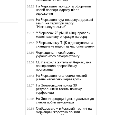
залишиться без газу
На Черкащині молодята оформили
16:22
новий паспорт одразу після
одруження
На Черкащині суд повернув державі
15:50
землі на території парку
"Нижньосульський"
У Черкасах 75-річній жінці провели
15:37
малоінвазивну операцію на серці
У Черкаському ТЦК відреагували на
14:42
скандальне відео під час оповіщення
Черкащина - новий центр
14:30
українського пауерліфтингу
СБУ викрила жительку Черкас, яка
13:06
поширювала проросійську
пропаганду
На Черкащині оголосили жовтий
12:43
рівень небезпеки через грози
На Золотоніщині понад 30
12:07
рятувальників гасять пожежу
торфовища
На Звенигородщині доглядальник до
11:59
смерті побив пенсіонера
Омбудсман: у військовій частині на
10:58
Черкащині жорстоко побили