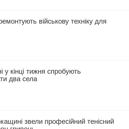
 ремонтують військову техніку для
 у кінці тижня спробують
ти два села
ркащині звели професійний тенісний
йон гривень