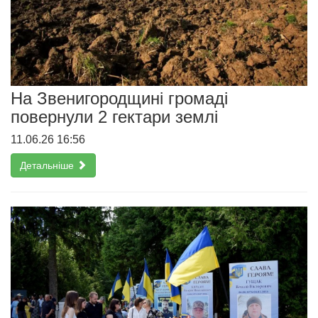
На Звенигородщині громаді
повернули 2 гектари землі
11.06.26 16:56
Детальніше