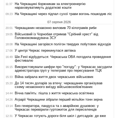
На Черкащині боржникам за електроенергію
11:37
нараховуватимуть додаткові кошти
На Черкащині через підпал сухої трави вогонь пошкодив ліс
09:23
07 серпня 2026
Черкащанин незаконно виловив 70 кілограмів риби
20:01
Військовий із Чорнобая отримав "Срібний хрест" від
19:05
Головнокомандувача ЗСУ
На Черкащині загорівся полігон твердих побутових відходів
18:08
У центрі Черкас перекинулася автівка
17:06
Ше.Fest відбудеться: Черкаська ОВА погодила проведення
16:49
фестивалю
Використовували шифри про "погоду": у Черкасах засудили
16:15
адміністратора груп у телеграмі про пересування ТЦК
Війна забрала життя двох черкаських військових
15:33
До 14 тисяч доларів за втечу: черкащанин організував
15:20
схему незаконного виїзду військовозобов'язаних
Вічна пам'ять: пішла з життя черкаська освітянка
14:44
Аграрії Черкащини зібрали перший мільйон тонн зерна
14:26
Без генератора, пандуса та з аварійною душовою: у
13:14
Черкасах перевірили гуртожиток для переселенців
У Черкасах готують дороги біля шкіл і дитсадків: де вже
12:31