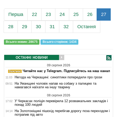
Перша
22
23
24
25
26
27
28
29
30
31
32
Остання
Всього новин: 28675
Всього сторiнок: 1434
ОСТАННІ НОВИНИ
09 серпня 2026
Читайте нас у Telegram. Підписуйтесь на наш канал
Негода на Черкащині: синоптики попередили про грози
11:03
На Уманщині чоловік напав на собаку з палицею та
09:51
намагався наїхати на іншу тварину
08 серпня 2026
У Черкасах поліція перевірила 12 розважальних закладів і
17:02
понад 100 людей
На Золотоніщині пішохід перебігав дорогу поза переходом і
14:14
потрапив під авто