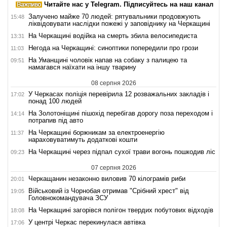
Читайте нас у Telegram. Підписуйтесь на наш канал
Залучено майже 70 людей: рятувальники продовжують
15:48
ліквідовувати наслідки пожежі у заповіднику на Черкащині
На Черкащині водійка на смерть збила велосипедиста
13:31
Негода на Черкащині: синоптики попередили про грози
11:03
На Уманщині чоловік напав на собаку з палицею та
09:51
намагався наїхати на іншу тварину
08 серпня 2026
У Черкасах поліція перевірила 12 розважальних закладів і
17:02
понад 100 людей
На Золотоніщині пішохід перебігав дорогу поза переходом і
14:14
потрапив під авто
На Черкащині боржникам за електроенергію
11:37
нараховуватимуть додаткові кошти
На Черкащині через підпал сухої трави вогонь пошкодив ліс
09:23
07 серпня 2026
Черкащанин незаконно виловив 70 кілограмів риби
20:01
Військовий із Чорнобая отримав "Срібний хрест" від
19:05
Головнокомандувача ЗСУ
На Черкащині загорівся полігон твердих побутових відходів
18:08
У центрі Черкас перекинулася автівка
17:06