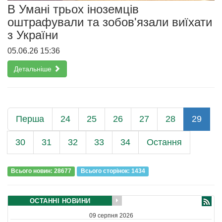
В Умані трьох іноземців
оштрафували та зобов'язали виїхати
з України
05.06.26 15:36
Детальніше
Перша
24
25
26
27
28
29
30
31
32
33
34
Остання
Всього новин: 28677
Всього сторiнок: 1434
ОСТАННІ НОВИНИ
09 серпня 2026