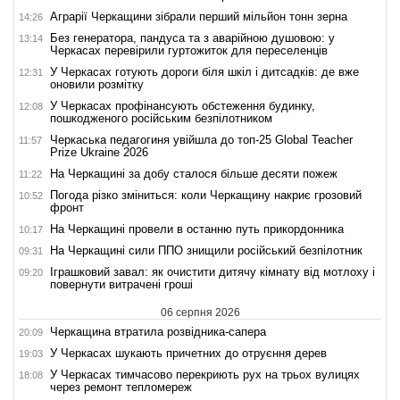
Аграрії Черкащини зібрали перший мільйон тонн зерна
14:26
Без генератора, пандуса та з аварійною душовою: у
13:14
Черкасах перевірили гуртожиток для переселенців
У Черкасах готують дороги біля шкіл і дитсадків: де вже
12:31
оновили розмітку
У Черкасах профінансують обстеження будинку,
12:08
пошкодженого російським безпілотником
Черкаська педагогиня увійшла до топ-25 Global Teacher
11:57
Prize Ukraine 2026
На Черкащині за добу сталося більше десяти пожеж
11:22
Погода різко зміниться: коли Черкащину накриє грозовий
10:52
фронт
На Черкащині провели в останню путь прикордонника
10:17
На Черкащині сили ППО знищили російський безпілотник
09:31
Іграшковий завал: як очистити дитячу кімнату від мотлоху і
09:20
повернути витрачені гроші
06 серпня 2026
Черкащина втратила розвідника-сапера
20:09
У Черкасах шукають причетних до отруєння дерев
19:03
У Черкасах тимчасово перекриють рух на трьох вулицях
18:08
через ремонт тепломереж