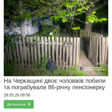
На Черкащині двоє чоловіків побили
та пограбували 86-річну пенсіонерку
28.05.26 09:56
Детальніше