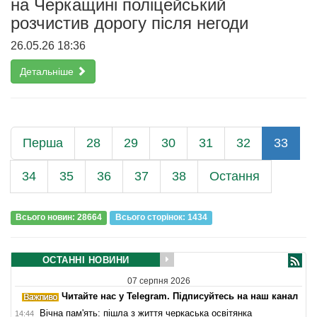
на Черкащині поліцейський
розчистив дорогу після негоди
26.05.26 18:36
Детальніше
Перша
28
29
30
31
32
33
34
35
36
37
38
Остання
Всього новин: 28664
Всього сторiнок: 1434
ОСТАННІ НОВИНИ
07 серпня 2026
Читайте нас у Telegram. Підписуйтесь на наш канал
Вічна пам'ять: пішла з життя черкаська освітянка
14:44