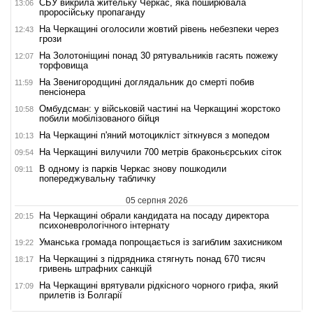
СБУ викрила жительку Черкас, яка поширювала
13:06
проросійську пропаганду
На Черкащині оголосили жовтий рівень небезпеки через
12:43
грози
На Золотоніщині понад 30 рятувальників гасять пожежу
12:07
торфовища
На Звенигородщині доглядальник до смерті побив
11:59
пенсіонера
Омбудсман: у військовій частині на Черкащині жорстоко
10:58
побили мобілізованого бійця
На Черкащині п'яний мотоцикліст зіткнувся з мопедом
10:13
На Черкащині вилучили 700 метрів браконьєрських сіток
09:54
В одному із парків Черкас знову пошкодили
09:11
попереджувальну табличку
05 серпня 2026
На Черкащині обрали кандидата на посаду директора
20:15
психоневрологічного інтернату
Уманська громада попрощається із загиблим захисником
19:22
На Черкащині з підрядника стягнуть понад 670 тисяч
18:17
гривень штрафних санкцій
На Черкащині врятували рідкісного чорного грифа, який
17:09
прилетів із Болгарії