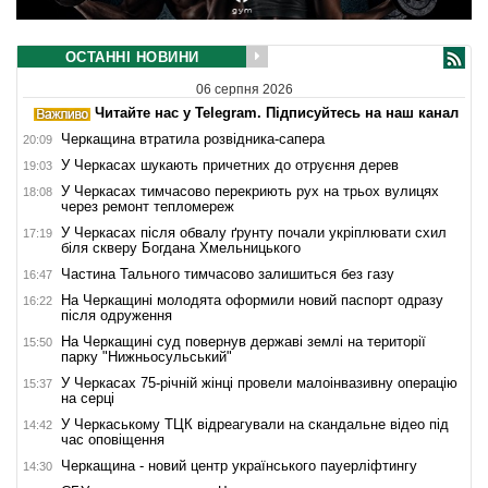
ОСТАННІ НОВИНИ
06 серпня 2026
Читайте нас у Telegram. Підписуйтесь на наш канал
Черкащина втратила розвідника-сапера
20:09
У Черкасах шукають причетних до отруєння дерев
19:03
У Черкасах тимчасово перекриють рух на трьох вулицях
18:08
через ремонт тепломереж
У Черкасах після обвалу ґрунту почали укріплювати схил
17:19
біля скверу Богдана Хмельницького
Частина Тального тимчасово залишиться без газу
16:47
На Черкащині молодята оформили новий паспорт одразу
16:22
після одруження
На Черкащині суд повернув державі землі на території
15:50
парку "Нижньосульський"
У Черкасах 75-річній жінці провели малоінвазивну операцію
15:37
на серці
У Черкаському ТЦК відреагували на скандальне відео під
14:42
час оповіщення
Черкащина - новий центр українського пауерліфтингу
14:30