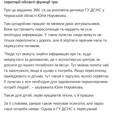
території області функції три.
Про це виданню ЗМІ. ck.ua розповіла речниця ГУ ДСНС у
Черкаській області Юлія Норовкова.
Там цілодобово працює як мінімум двоє рятувальників.
Вони зустрічають переселенців та надають їм усю
необхідну інформацію. У таких пунктах люди можуть не
тільки перепочити з дороги, але й зігрітися гарячим чаєм та
перекусити печивом.
"Люди тут можуть знайти інформацію про те, куди
звернутися за допомогою, де є волонтерські центри, як
доїхати до іншого потрібного їм місця. Тут можна попити чай
та заночувати, якщо в цьому є потреба. Якщо переселенці
приїжджають із дітьми, тут також є підгузки, вологі серветки.
У пунктах є все необхідне для задоволення першочергових
потреб людей", – зауважила Юлія Норовкова.
Також для дітей, окрім предметів гігієни, є й іграшки.
За її словами, раніше також чергував психолог, але зараз
такої потреби немає. Однак в ГУ ДСНС є пересувний