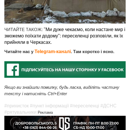
ЧИТАЙТЕ ТАКОЖ:
"Ми дуже чекаємо, коли настане мир і
зможемо поїхати додому": переселенці розповіли, як їх
прийняли в Черкасах.
Читайте нас у
Telegram-каналі
. Там коротко і ясно.
Якщо ви знайшли помилку, будь ласка, виділіть частину
тексту і натисніть Ctrl+Enter
#прихисток
#пункт інформації
#переселенці
#ДСНС
#рятувальники
Реклама