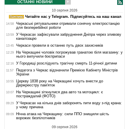
ОСТАННІ НОВИНИ
10 серпня 2026
Читайте нас у Telegram. Підписуйтесь на наш канал
Черкаські рятувальники отримали сонячну електростанцію
14:58
для безперебійної роботи
У Черкасах зафіксували забруднення Дніпра через зливову
13:59
каналізацію
Черкаси провели в останню путь двох захисників
13:45
На Черкащині чоловік погрожував гранатою біля магазину: у
12:29
нього вилучили боєприпаси
У Городищі розслідують трагічну смерть 11-річної дитини
12:16
Педагога з Черкас відзначили Премією Кабінету Міністрів
11:57
України
Церкву 1838 року на Черкащині хочуть внести до
10:55
Держреєстру пам'яток
На Черкащині зіткнулися два авто та мотоцикл: є
10:07
постраждалий (ФОТО)
У Черкасах на кілька днів заборонять пити воду з-під крана:
09:29
у чому причина
Нічна атака на Черкащину: сили ППО знищили шість
09:09
ворожих безпілотників
09 серпня 2026