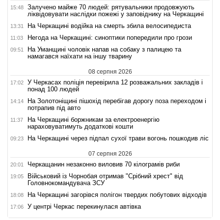
Залучено майже 70 людей: рятувальники продовжують
15:48
ліквідовувати наслідки пожежі у заповіднику на Черкащині
На Черкащині водійка на смерть збила велосипедиста
13:31
Негода на Черкащині: синоптики попередили про грози
11:03
На Уманщині чоловік напав на собаку з палицею та
09:51
намагався наїхати на іншу тварину
08 серпня 2026
У Черкасах поліція перевірила 12 розважальних закладів і
17:02
понад 100 людей
На Золотоніщині пішохід перебігав дорогу поза переходом і
14:14
потрапив під авто
На Черкащині боржникам за електроенергію
11:37
нараховуватимуть додаткові кошти
На Черкащині через підпал сухої трави вогонь пошкодив ліс
09:23
07 серпня 2026
Черкащанин незаконно виловив 70 кілограмів риби
20:01
Військовий із Чорнобая отримав "Срібний хрест" від
19:05
Головнокомандувача ЗСУ
На Черкащині загорівся полігон твердих побутових відходів
18:08
У центрі Черкас перекинулася автівка
17:06