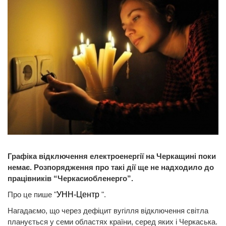
Графіка відключення електроенергії на Черкащині поки
немає. Розпорядження про такі дії ще не надходило до
працівників “Черкасиобленерго”.
Про це пише "
УНН-Центр
".
Нагадаємо, що через дефіцит вугілля відключення світла
планується у семи областях країни, серед яких і Черкаська.