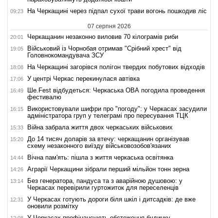
На Черкащині через підпал сухої трави вогонь пошкодив ліс
09:23
07 серпня 2026
Черкащанин незаконно виловив 70 кілограмів риби
20:01
Військовий із Чорнобая отримав "Срібний хрест" від
19:05
Головнокомандувача ЗСУ
На Черкащині загорівся полігон твердих побутових відходів
18:08
У центрі Черкас перекинулася автівка
17:06
Ше.Fest відбудеться: Черкаська ОВА погодила проведення
16:49
фестивалю
Використовували шифри про "погоду": у Черкасах засудили
16:15
адміністратора груп у телеграмі про пересування ТЦК
Війна забрала життя двох черкаських військових
15:33
До 14 тисяч доларів за втечу: черкащанин організував
15:20
схему незаконного виїзду військовозобов'язаних
Вічна пам'ять: пішла з життя черкаська освітянка
14:44
Аграрії Черкащини зібрали перший мільйон тонн зерна
14:26
Без генератора, пандуса та з аварійною душовою: у
13:14
Черкасах перевірили гуртожиток для переселенців
У Черкасах готують дороги біля шкіл і дитсадків: де вже
12:31
оновили розмітку
У Черкасах профінансують обстеження будинку,