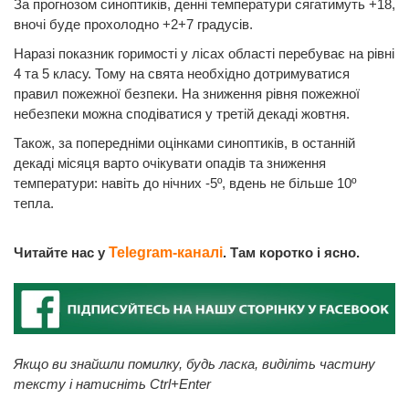
За прогнозом синоптиків, денні температури сягатимуть +18,
вночі буде прохолодно +2+7 градусів.
Наразі показник горимості у лісах області перебуває на рівні
4 та 5 класу. Тому на свята необхідно дотримуватися
правил пожежної безпеки. На зниження рівня пожежної
небезпеки можна сподіватися у третій декаді жовтня.
Також, за попередніми оцінками синоптиків, в останній
декаді місяця варто очікувати опадів та зниження
температури: навіть до нічних -5º, вдень не більше 10º
тепла.
Читайте нас у
Telegram-каналі
. Там коротко і ясно.
Якщо ви знайшли помилку, будь ласка, виділіть частину
тексту і натисніть Ctrl+Enter