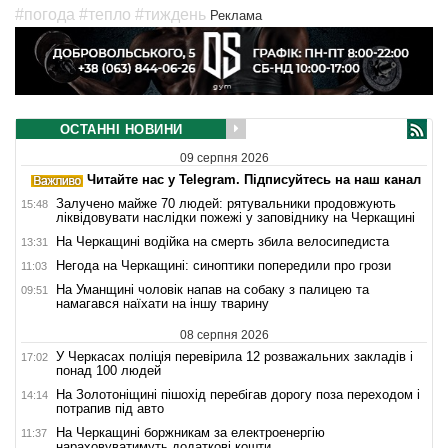
#погода
#тепло
#тиждень
Реклама
ОСТАННІ НОВИНИ
09 серпня 2026
Читайте нас у Telegram. Підписуйтесь на наш канал
Залучено майже 70 людей: рятувальники продовжують
15:48
ліквідовувати наслідки пожежі у заповіднику на Черкащині
На Черкащині водійка на смерть збила велосипедиста
13:31
Негода на Черкащині: синоптики попередили про грози
11:03
На Уманщині чоловік напав на собаку з палицею та
09:51
намагався наїхати на іншу тварину
08 серпня 2026
У Черкасах поліція перевірила 12 розважальних закладів і
17:02
понад 100 людей
На Золотоніщині пішохід перебігав дорогу поза переходом і
14:14
потрапив під авто
На Черкащині боржникам за електроенергію
11:37
нараховуватимуть додаткові кошти