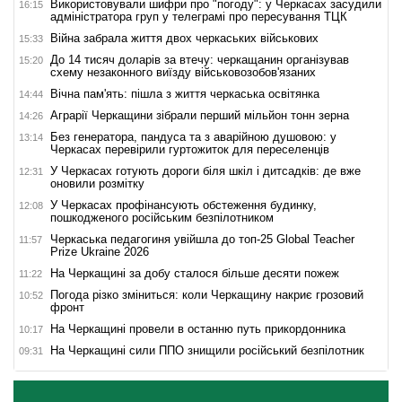
Використовували шифри про "погоду": у Черкасах засудили
16:15
адміністратора груп у телеграмі про пересування ТЦК
Війна забрала життя двох черкаських військових
15:33
До 14 тисяч доларів за втечу: черкащанин організував
15:20
схему незаконного виїзду військовозобов'язаних
Вічна пам'ять: пішла з життя черкаська освітянка
14:44
Аграрії Черкащини зібрали перший мільйон тонн зерна
14:26
Без генератора, пандуса та з аварійною душовою: у
13:14
Черкасах перевірили гуртожиток для переселенців
У Черкасах готують дороги біля шкіл і дитсадків: де вже
12:31
оновили розмітку
У Черкасах профінансують обстеження будинку,
12:08
пошкодженого російським безпілотником
Черкаська педагогиня увійшла до топ-25 Global Teacher
11:57
Prize Ukraine 2026
На Черкащині за добу сталося більше десяти пожеж
11:22
Погода різко зміниться: коли Черкащину накриє грозовий
10:52
фронт
На Черкащині провели в останню путь прикордонника
10:17
На Черкащині сили ППО знищили російський безпілотник
09:31