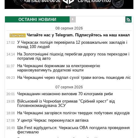
ОСТАННІ НОВИНИ
08 серпня 2026
Читайте нас у Telegram. Підписуйтесь на наш канал
У Черкасах поліція перевірила 12 розважальних закладів і
17:02
понад 100 людей
На Золотоніщині пішохід перебігав дорогу поза переходом і
14:14
потрапив під авто
На Черкащині боржникам за електроенергію
11:37
нараховуватимуть додаткові кошти
На Черкащині через підпал сухої трави вогонь пошкодив ліс
09:23
07 серпня 2026
Черкащанин незаконно виловив 70 кілограмів риби
20:01
Військовий із Чорнобая отримав "Срібний хрест" від
19:05
Головнокомандувача ЗСУ
На Черкащині загорівся полігон твердих побутових відходів
18:08
У центрі Черкас перекинулася автівка
17:06
Ше.Fest відбудеться: Черкаська ОВА погодила проведення
16:49
фестивалю