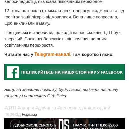
велосипедистці, яка їхала пішохідним переходом.
12-річна потерпіла отримала легкі тілесні ушкодження та від
госпіталізації лікарів відмовилася. Вона лише попросила,
щоб викликали її маму.
Поліцейські встановили, що водій на час скоєння ДТП був
тверезий. Свою необережність він пояснив поганим
освітленням перехрестя.
Читайте нас у
Telegram-каналі
. Там коротко і ясно.
Якщо ви знайшли помилку, будь ласка, виділіть частину
тексту і натисніть Ctrl+Enter
#ДТП
#аварія
#дівчинка
#велосипед
#пішохідний
перехід
Реклама