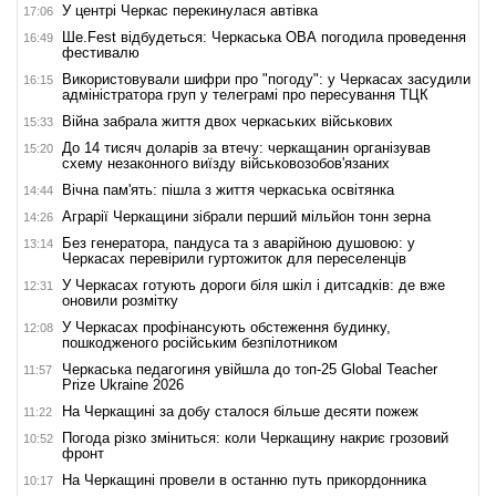
У центрі Черкас перекинулася автівка
17:06
Ше.Fest відбудеться: Черкаська ОВА погодила проведення
16:49
фестивалю
Використовували шифри про "погоду": у Черкасах засудили
16:15
адміністратора груп у телеграмі про пересування ТЦК
Війна забрала життя двох черкаських військових
15:33
До 14 тисяч доларів за втечу: черкащанин організував
15:20
схему незаконного виїзду військовозобов'язаних
Вічна пам'ять: пішла з життя черкаська освітянка
14:44
Аграрії Черкащини зібрали перший мільйон тонн зерна
14:26
Без генератора, пандуса та з аварійною душовою: у
13:14
Черкасах перевірили гуртожиток для переселенців
У Черкасах готують дороги біля шкіл і дитсадків: де вже
12:31
оновили розмітку
У Черкасах профінансують обстеження будинку,
12:08
пошкодженого російським безпілотником
Черкаська педагогиня увійшла до топ-25 Global Teacher
11:57
Prize Ukraine 2026
На Черкащині за добу сталося більше десяти пожеж
11:22
Погода різко зміниться: коли Черкащину накриє грозовий
10:52
фронт
На Черкащині провели в останню путь прикордонника
10:17