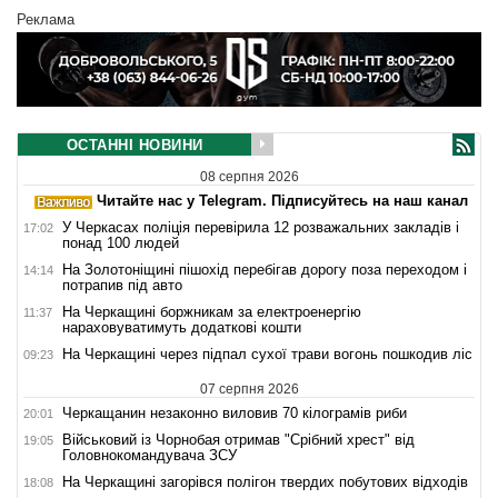
Реклама
ОСТАННІ НОВИНИ
08 серпня 2026
Читайте нас у Telegram. Підписуйтесь на наш канал
У Черкасах поліція перевірила 12 розважальних закладів і
17:02
понад 100 людей
На Золотоніщині пішохід перебігав дорогу поза переходом і
14:14
потрапив під авто
На Черкащині боржникам за електроенергію
11:37
нараховуватимуть додаткові кошти
На Черкащині через підпал сухої трави вогонь пошкодив ліс
09:23
07 серпня 2026
Черкащанин незаконно виловив 70 кілограмів риби
20:01
Військовий із Чорнобая отримав "Срібний хрест" від
19:05
Головнокомандувача ЗСУ
На Черкащині загорівся полігон твердих побутових відходів
18:08