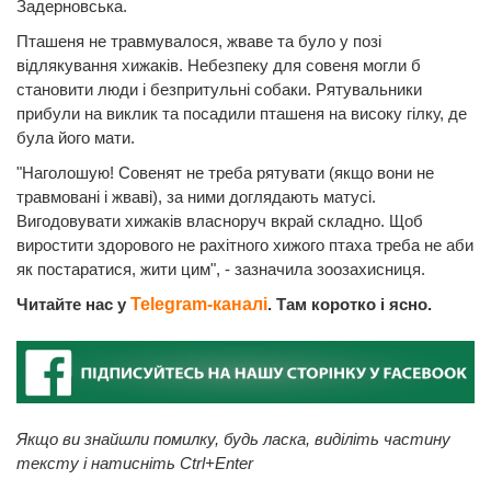
Задерновська.
Пташеня не травмувалося, жваве та було у позі
відлякування хижаків. Небезпеку для совеня могли б
становити люди і безпритульні собаки. Рятувальники
прибули на виклик та посадили пташеня на високу гілку, де
була його мати.
"Наголошую! Совенят не треба рятувати (якщо вони не
травмовані і жваві), за ними доглядають матусі.
Вигодовувати хижаків власноруч вкрай складно. Щоб
виростити здорового не рахітного хижого птаха треба не аби
як постаратися, жити цим", - зазначила зоозахисниця.
Читайте нас у
Telegram-каналі
. Там коротко і ясно.
Якщо ви знайшли помилку, будь ласка, виділіть частину
тексту і натисніть Ctrl+Enter