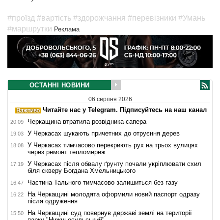
#проїзд
#вартість
#здорожчання
#перевізники
#Умань
#маршрутки
Реклама
ОСТАННІ НОВИНИ
06 серпня 2026
Читайте нас у Telegram. Підписуйтесь на наш канал
Черкащина втратила розвідника-сапера
20:09
У Черкасах шукають причетних до отруєння дерев
19:03
У Черкасах тимчасово перекриють рух на трьох вулицях
18:08
через ремонт тепломереж
У Черкасах після обвалу ґрунту почали укріплювати схил
17:19
біля скверу Богдана Хмельницького
Частина Тального тимчасово залишиться без газу
16:47
На Черкащині молодята оформили новий паспорт одразу
16:22
після одруження
На Черкащині суд повернув державі землі на території
15:50
парку "Нижньосульський"