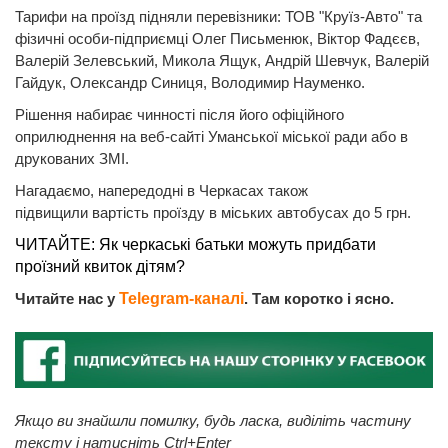
Тарифи на проїзд підняли перевізники: ТОВ "Круїз-Авто" та
фізичні особи-підприємці Олег Письменюк, Віктор Фадєєв,
Валерій Зелевський, Микола Ящук, Андрій Шевчук, Валерій
Гайдук, Олександр Синиця, Володимир Науменко.
Рішення набирає чинності після його офіційного
оприлюднення на веб-сайті Уманської міської ради або в
друкованих ЗМІ.
Нагадаємо, напередодні в Черкасах також
підвищили вартість проїзду в міських автобусах до 5 грн.
ЧИТАЙТЕ: Як черкаські батьки можуть придбати
проїзний квиток дітям?
Читайте нас у
Telegram-каналі
. Там коротко і ясно.
Якщо ви знайшли помилку, будь ласка, виділіть частину
тексту і натисніть Ctrl+Enter