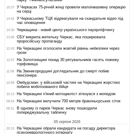
У Черкасах 75-річній жінці провели малоінвазивну операцію
15:37
на серці
У Черкаському ТЦК відреагували на скандальне відео під
14:42
час оповіщення
Черкащина - новий центр українського пауерліфтингу
14:30
СБУ викрила жительку Черкас, яка поширювала
13:06
проросійську пропаганду
На Черкащині оголосили жовтий рівень небезпеки через
12:43
грози
На Золотоніщині понад 30 рятувальників гасять пожежу
12:07
торфовища
На Звенигородщині доглядальник до смерті побив
11:59
пенсіонера
Омбудсман: у військовій частині на Черкащині жорстоко
10:58
побили мобілізованого бійця
На Черкащині п'яний мотоцикліст зіткнувся з мопедом
10:13
На Черкащині вилучили 700 метрів браконьєрських сіток
09:54
В одному із парків Черкас знову пошкодили
09:11
попереджувальну табличку
05 серпня 2026
На Черкащині обрали кандидата на посаду директора
20:15
психоневрологічного інтернату