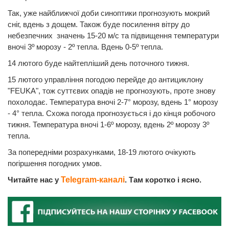
Так, уже найближчої доби синоптики прогнозують мокрий
сніг, вдень з дощем. Також буде посилення вітру до
небезпечних значень 15-20 м/с та підвищення температури
вночі 3º морозу - 2º тепла. Вдень 0-5º тепла.
14 лютого буде найтепліший день поточного тижня.
15 лютого управління погодою перейде до антициклону
"FEUKA", тож суттєвих опадів не прогнозують, проте знову
похолодає. Температура вночі 2-7° морозу, вдень 1° морозу
- 4° тепла. Схожа погода прогнозується і до кінця робочого
тижня. Температура вночі 1-6º морозу, вдень 2º морозу 3º
тепла.
За попередніми розрахунками, 18-19 лютого очікують
погіршення погодних умов.
Читайте нас у
Telegram-каналі
. Там коротко і ясно.