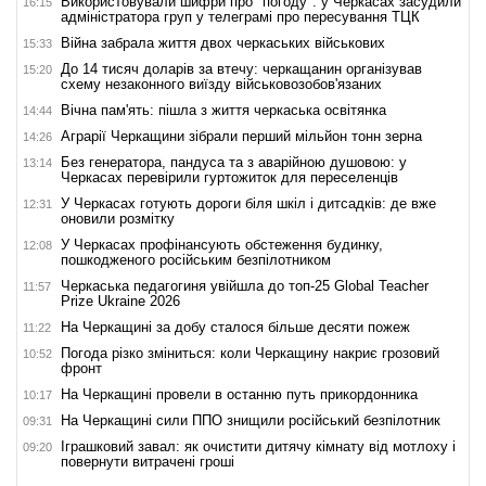
Використовували шифри про "погоду": у Черкасах засудили
16:15
адміністратора груп у телеграмі про пересування ТЦК
Війна забрала життя двох черкаських військових
15:33
До 14 тисяч доларів за втечу: черкащанин організував
15:20
схему незаконного виїзду військовозобов'язаних
Вічна пам'ять: пішла з життя черкаська освітянка
14:44
Аграрії Черкащини зібрали перший мільйон тонн зерна
14:26
Без генератора, пандуса та з аварійною душовою: у
13:14
Черкасах перевірили гуртожиток для переселенців
У Черкасах готують дороги біля шкіл і дитсадків: де вже
12:31
оновили розмітку
У Черкасах профінансують обстеження будинку,
12:08
пошкодженого російським безпілотником
Черкаська педагогиня увійшла до топ-25 Global Teacher
11:57
Prize Ukraine 2026
На Черкащині за добу сталося більше десяти пожеж
11:22
Погода різко зміниться: коли Черкащину накриє грозовий
10:52
фронт
На Черкащині провели в останню путь прикордонника
10:17
На Черкащині сили ППО знищили російський безпілотник
09:31
Іграшковий завал: як очистити дитячу кімнату від мотлоху і
09:20
повернути витрачені гроші