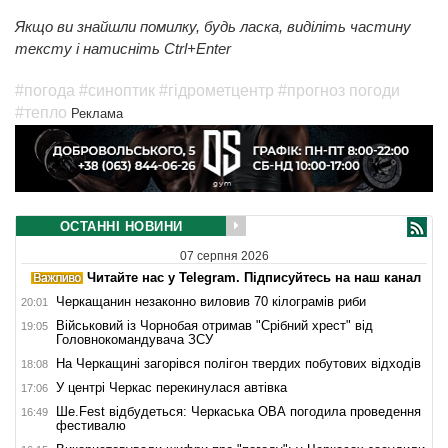
Якщо ви знайшли помилку, будь ласка, виділіть частину
тексту і натисніть Ctrl+Enter
#погода
#синоптик
#гідрометцентр
#прогноз погоди
#тепло
Реклама
ОСТАННІ НОВИНИ
07 серпня 2026
Читайте нас у Telegram. Підписуйтесь на наш канал
Черкащанин незаконно виловив 70 кілограмів риби
20:01
Військовий із Чорнобая отримав "Срібний хрест" від
19:05
Головнокомандувача ЗСУ
На Черкащині загорівся полігон твердих побутових відходів
18:08
У центрі Черкас перекинулася автівка
17:06
Ше.Fest відбудеться: Черкаська ОВА погодила проведення
16:49
фестивалю