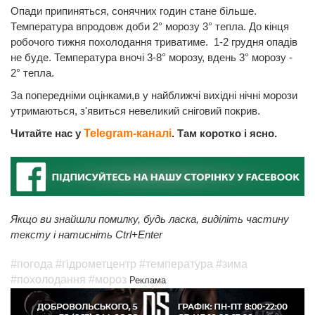
Опади припиняться, сонячних годин стане більше.
Температура впродовж доби 2° морозу 3° тепла. До кінця
робочого тижня похолодання триватиме. 1-2 грудня опадів
не буде. Температура вночі 3-8° морозу, вдень 3° морозу -
2° тепла.
За попередніми оцінками,в у найближчі вихідні нічні морози
утримаються, з'явиться невеликий сніговий покрив.
Читайте нас у
Telegram-каналі
. Там коротко і ясно.
Якщо ви знайшли помилку, будь ласка, виділіть частину
тексту і натисніть Ctrl+Enter
#погода
#гідрометцентр
#температура
#зима
#похолодання
#мороз
Реклама