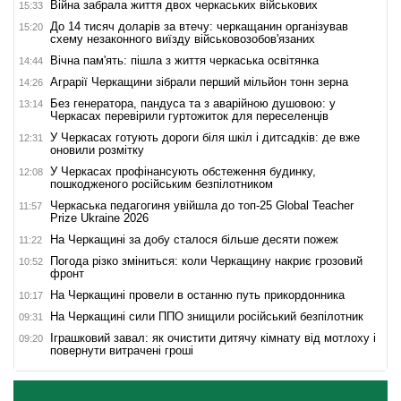
Війна забрала життя двох черкаських військових
15:33
До 14 тисяч доларів за втечу: черкащанин організував
15:20
схему незаконного виїзду військовозобов'язаних
Вічна пам'ять: пішла з життя черкаська освітянка
14:44
Аграрії Черкащини зібрали перший мільйон тонн зерна
14:26
Без генератора, пандуса та з аварійною душовою: у
13:14
Черкасах перевірили гуртожиток для переселенців
У Черкасах готують дороги біля шкіл і дитсадків: де вже
12:31
оновили розмітку
У Черкасах профінансують обстеження будинку,
12:08
пошкодженого російським безпілотником
Черкаська педагогиня увійшла до топ-25 Global Teacher
11:57
Prize Ukraine 2026
На Черкащині за добу сталося більше десяти пожеж
11:22
Погода різко зміниться: коли Черкащину накриє грозовий
10:52
фронт
На Черкащині провели в останню путь прикордонника
10:17
На Черкащині сили ППО знищили російський безпілотник
09:31
Іграшковий завал: як очистити дитячу кімнату від мотлоху і
09:20
повернути витрачені гроші