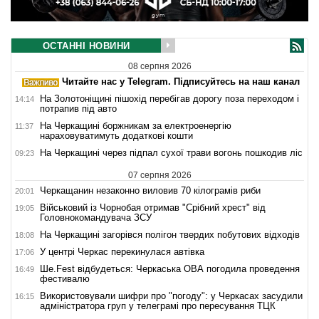
ОСТАННІ НОВИНИ
08 серпня 2026
Читайте нас у Telegram. Підписуйтесь на наш канал
На Золотоніщині пішохід перебігав дорогу поза переходом і
14:14
потрапив під авто
На Черкащині боржникам за електроенергію
11:37
нараховуватимуть додаткові кошти
На Черкащині через підпал сухої трави вогонь пошкодив ліс
09:23
07 серпня 2026
Черкащанин незаконно виловив 70 кілограмів риби
20:01
Військовий із Чорнобая отримав "Срібний хрест" від
19:05
Головнокомандувача ЗСУ
На Черкащині загорівся полігон твердих побутових відходів
18:08
У центрі Черкас перекинулася автівка
17:06
Ше.Fest відбудеться: Черкаська ОВА погодила проведення
16:49
фестивалю
Використовували шифри про "погоду": у Черкасах засудили
16:15
адміністратора груп у телеграмі про пересування ТЦК