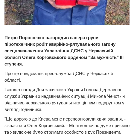
Петро Порошенко нагородив сапера групи
піротехнічних робіт аварійно-рятувального загону
спецпризначення Управління ДСНС у Черкаській
області Олега Корговського орденом "За мужність" III
ступеня.
Про це повідомляє прес-служба ДСНС у Черкаській
області.
Також з нагоди Дня захисника України Голова Державної
служби України з надзвичайних ситуацій Микола Чечоткін
відзначив черкаського рятувальника цінним подарунком у
вигляді годинника.
"Ще дорогою до Києва мене переповнювали хвилювання, -
зізнається Олег Корговський. - Мені водночас дуже приємно
та хвилююче було отримати особисто з рук Президента