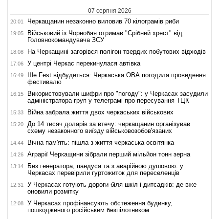
07 серпня 2026
Черкащанин незаконно виловив 70 кілограмів риби
20:01
Військовий із Чорнобая отримав "Срібний хрест" від
19:05
Головнокомандувача ЗСУ
На Черкащині загорівся полігон твердих побутових відходів
18:08
У центрі Черкас перекинулася автівка
17:06
Ше.Fest відбудеться: Черкаська ОВА погодила проведення
16:49
фестивалю
Використовували шифри про "погоду": у Черкасах засудили
16:15
адміністратора груп у телеграмі про пересування ТЦК
Війна забрала життя двох черкаських військових
15:33
До 14 тисяч доларів за втечу: черкащанин організував
15:20
схему незаконного виїзду військовозобов'язаних
Вічна пам'ять: пішла з життя черкаська освітянка
14:44
Аграрії Черкащини зібрали перший мільйон тонн зерна
14:26
Без генератора, пандуса та з аварійною душовою: у
13:14
Черкасах перевірили гуртожиток для переселенців
У Черкасах готують дороги біля шкіл і дитсадків: де вже
12:31
оновили розмітку
У Черкасах профінансують обстеження будинку,
12:08
пошкодженого російським безпілотником