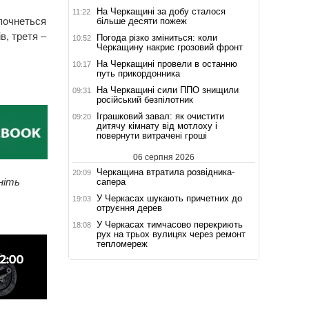
На Черкащині за добу сталося
11:22
зпочнеться
більше десяти пожеж
в, третя –
Погода різко зміниться: коли
10:52
Черкащину накриє грозовий фронт
На Черкащині провели в останню
10:17
путь прикордонника
На Черкащині сили ППО знищили
09:31
російський безпілотник
Іграшковий завал: як очистити
09:20
дитячу кімнату від мотлоху і
повернути витрачені гроші
06 серпня 2026
Черкащина втратила розвідника-
20:09
ніть
сапера
У Черкасах шукають причетних до
19:03
отруєння дерев
У Черкасах тимчасово перекриють
18:08
рух на трьох вулицях через ремонт
тепломереж