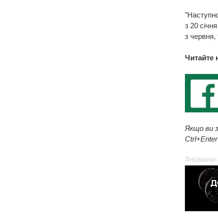
"Наступно
з 20 січня
з червня,
Читайте 
Якщо ви з
Ctrl+Enter
#новини