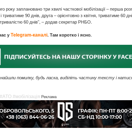
го року заплановано три хвилі часткової мобілізації – перша ро
 і триватиме 90 днів, друга – орієнтовно з квітня, триватиме 60 дні
 тривалістю 60 днів", – додав секретар РНБО.
нас у
Telegram-каналі
. Там коротко і ясно.
найшли помилку, будь ласка, виділіть частину тексту і натис
#АТО
#мобілізація
Реклама