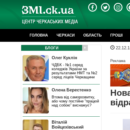
ГОЛОВНА
ЧЕРКАСИ
ОБЛАСТЬ
ГРОШІ
22.12.1
БЛОГИ
Олег Куклін
Реклама
ЧДБК - №1 серед
коледжів України за
результатами НМТ та №2
серед ліцеїв Черкащини
Олена Берестенко
Нова
Втома від саморозвитку,
відр
або чому постійне “працюй
над собою” виснажує?
Віталій
Войцехівський