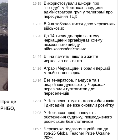
Використовували шифри про
16:15
"погоду": у Черкасах засудили
адміністратора груп у телеграмі про
пересування ТЦК
Війна забрала життя двох черкаських
15:33
військових
До 14 тисяч доларів за втечу:
15:20
черкащанин організував схему
незаконного виїзду
військовозобов'язаних
Вічна пам'ять: пішла з життя
14:44
черкаська освітянка
Аграрії Черкащини зібрали перший
14:26
мільйон тонн зерна
Без генератора, пандуса та з
13:14
аварійною душовою: у Черкасах
перевірили гуртожиток для
переселенців
У Черкасах готують дороги біля шкіл
 Про це
12:31
і дитсадків: де вже оновили розмітку
 РНБО,
У Черкасах профінансують
12:08
обстеження будинку, пошкодженого
російським безпілотником
Черкаська педагогиня увійшла до
11:57
топ-25 Global Teacher Prize Ukraine
2026