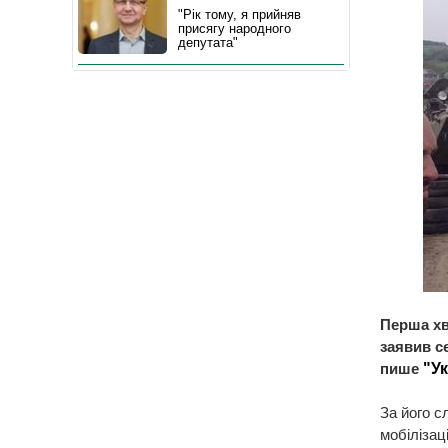
"Рік тому, я прийняв
присягу народного
депутата"
Перша хви
заявив с
пише
"У
За його с
мобілізац