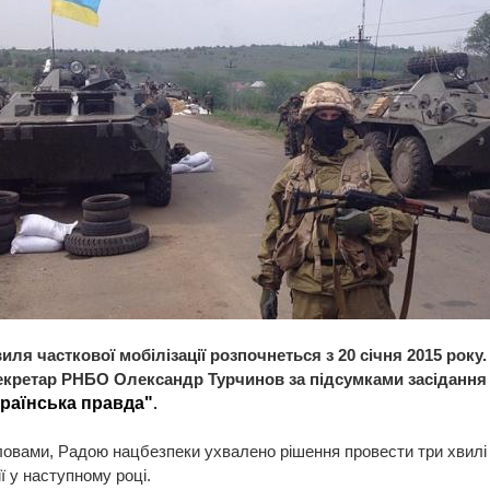
ля часткової мобілізації розпочнеться з 20 січня 2015 року.
екретар РНБО Олександр Турчинов за підсумками засідання
країнська правда"
.
ловами, Радою нацбезпеки ухвалено рішення провести три хвилі
ії у наступному році.