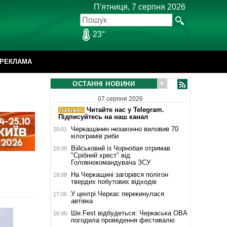
П'ятниця, 7 серпня 2026
23°
РЕКЛАМА
ОСТАННІ НОВИНИ
07 серпня 2026
Читайте нас у Telegram.
Підписуйтесь на наш канал
Черкащанин незаконно виловив 70
20:01
кілограмів риби
Військовий із Чорнобая отримав
19:05
"Срібний хрест" від
Головнокомандувача ЗСУ
На Черкащині загорівся полігон
18:08
твердих побутових відходів
У центрі Черкас перекинулася
17:06
автівка
Ше.Fest відбудеться: Черкаська ОВА
16:49
погодила проведення фестивалю