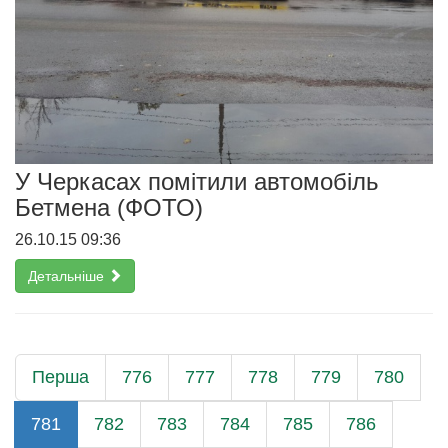
У Черкасах помітили автомобіль
Бетмена (ФОТО)
26.10.15 09:36
Детальніше
Перша
776
777
778
779
780
781
782
783
784
785
786