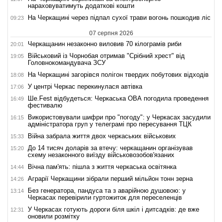
нараховуватимуть додаткові кошти
На Черкащині через підпал сухої трави вогонь пошкодив ліс
09:23
07 серпня 2026
Черкащанин незаконно виловив 70 кілограмів риби
20:01
Військовий із Чорнобая отримав "Срібний хрест" від
19:05
Головнокомандувача ЗСУ
На Черкащині загорівся полігон твердих побутових відходів
18:08
У центрі Черкас перекинулася автівка
17:06
Ше.Fest відбудеться: Черкаська ОВА погодила проведення
16:49
фестивалю
Використовували шифри про "погоду": у Черкасах засудили
16:15
адміністратора груп у телеграмі про пересування ТЦК
Війна забрала життя двох черкаських військових
15:33
До 14 тисяч доларів за втечу: черкащанин організував
15:20
схему незаконного виїзду військовозобов'язаних
Вічна пам'ять: пішла з життя черкаська освітянка
14:44
Аграрії Черкащини зібрали перший мільйон тонн зерна
14:26
Без генератора, пандуса та з аварійною душовою: у
13:14
Черкасах перевірили гуртожиток для переселенців
У Черкасах готують дороги біля шкіл і дитсадків: де вже
12:31
оновили розмітку