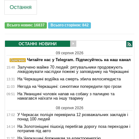
Остання
Всього новин: 16837
Всього сторiнок: 842
ОСТАННІ НОВИНИ
09 серпня 2026
Читайте нас у Telegram. Підписуйтесь на наш канал
Залучено майже 70 людей: рятувальники продовжують
15:48
ліквідовувати наслідки пожежі у заповіднику на Черкащині
На Черкащині водійка на смерть збила велосипедиста
13:31
Негода на Черкащині: синоптики попередили про грози
11:03
На Уманщині чоловік напав на собаку з палицею та
09:51
намагався наїхати на іншу тварину
08 серпня 2026
У Черкасах поліція перевірила 12 розважальних закладів і
17:02
понад 100 людей
На Золотоніщині пішохід перебігав дорогу поза переходом і
14:14
потрапив під авто
На Черкащині боржникам за електроенергію
11:37