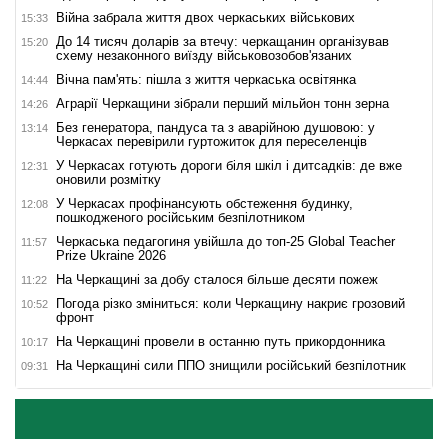
Війна забрала життя двох черкаських військових
15:33
До 14 тисяч доларів за втечу: черкащанин організував
15:20
схему незаконного виїзду військовозобов'язаних
Вічна пам'ять: пішла з життя черкаська освітянка
14:44
Аграрії Черкащини зібрали перший мільйон тонн зерна
14:26
Без генератора, пандуса та з аварійною душовою: у
13:14
Черкасах перевірили гуртожиток для переселенців
У Черкасах готують дороги біля шкіл і дитсадків: де вже
12:31
оновили розмітку
У Черкасах профінансують обстеження будинку,
12:08
пошкодженого російським безпілотником
Черкаська педагогиня увійшла до топ-25 Global Teacher
11:57
Prize Ukraine 2026
На Черкащині за добу сталося більше десяти пожеж
11:22
Погода різко зміниться: коли Черкащину накриє грозовий
10:52
фронт
На Черкащині провели в останню путь прикордонника
10:17
На Черкащині сили ППО знищили російський безпілотник
09:31