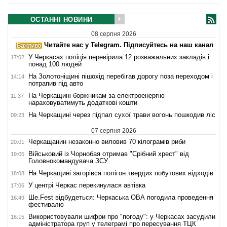
ОСТАННІ НОВИНИ
08 серпня 2026
Читайте нас у Telegram. Підписуйтесь на наш канал
У Черкасах поліція перевірила 12 розважальних закладів і
17:02
понад 100 людей
На Золотоніщині пішохід перебігав дорогу поза переходом і
14:14
потрапив під авто
На Черкащині боржникам за електроенергію
11:37
нараховуватимуть додаткові кошти
На Черкащині через підпал сухої трави вогонь пошкодив ліс
09:23
07 серпня 2026
Черкащанин незаконно виловив 70 кілограмів риби
20:01
Військовий із Чорнобая отримав "Срібний хрест" від
19:05
Головнокомандувача ЗСУ
На Черкащині загорівся полігон твердих побутових відходів
18:08
У центрі Черкас перекинулася автівка
17:06
Ше.Fest відбудеться: Черкаська ОВА погодила проведення
16:49
фестивалю
Використовували шифри про "погоду": у Черкасах засудили
16:15
адміністратора груп у телеграмі про пересування ТЦК