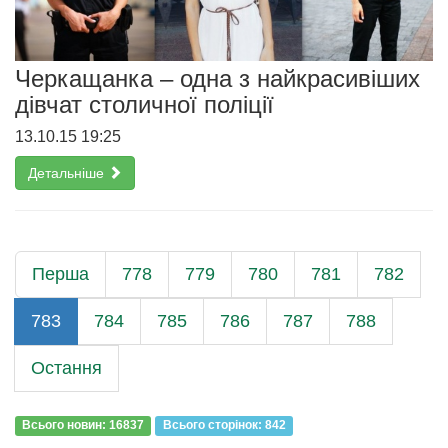
Черкащанка – одна з найкрасивіших
дівчат столичної поліції
13.10.15 19:25
Детальніше
Перша
778
779
780
781
782
783
784
785
786
787
788
Остання
Всього новин: 16837
Всього сторiнок: 842