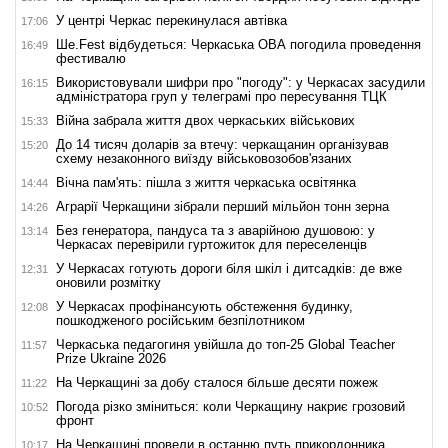
У центрі Черкас перекинулася автівка
17:06
Ше.Fest відбудеться: Черкаська ОВА погодила проведення
16:49
фестивалю
Використовували шифри про "погоду": у Черкасах засудили
16:15
адміністратора груп у телеграмі про пересування ТЦК
Війна забрала життя двох черкаських військових
15:33
До 14 тисяч доларів за втечу: черкащанин організував
15:20
схему незаконного виїзду військовозобов'язаних
Вічна пам'ять: пішла з життя черкаська освітянка
14:44
Аграрії Черкащини зібрали перший мільйон тонн зерна
14:26
Без генератора, пандуса та з аварійною душовою: у
13:14
Черкасах перевірили гуртожиток для переселенців
У Черкасах готують дороги біля шкіл і дитсадків: де вже
12:31
оновили розмітку
У Черкасах профінансують обстеження будинку,
12:08
пошкодженого російським безпілотником
Черкаська педагогиня увійшла до топ-25 Global Teacher
11:57
Prize Ukraine 2026
На Черкащині за добу сталося більше десяти пожеж
11:22
Погода різко зміниться: коли Черкащину накриє грозовий
10:52
фронт
На Черкащині провели в останню путь прикордонника
10:17