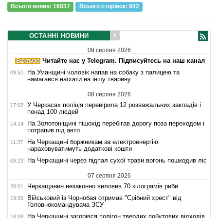
Всього новин: 16837
Всього сторiнок: 842
ОСТАННІ НОВИНИ
09 серпня 2026
Читайте нас у Telegram. Підписуйтесь на наш канал
На Уманщині чоловік напав на собаку з палицею та
09:51
намагався наїхати на іншу тварину
08 серпня 2026
У Черкасах поліція перевірила 12 розважальних закладів і
17:02
понад 100 людей
На Золотоніщині пішохід перебігав дорогу поза переходом і
14:14
потрапив під авто
На Черкащині боржникам за електроенергію
11:37
нараховуватимуть додаткові кошти
На Черкащині через підпал сухої трави вогонь пошкодив ліс
09:23
07 серпня 2026
Черкащанин незаконно виловив 70 кілограмів риби
20:01
Військовий із Чорнобая отримав "Срібний хрест" від
19:05
Головнокомандувача ЗСУ
На Черкащині загорівся полігон твердих побутових відходів
18:08