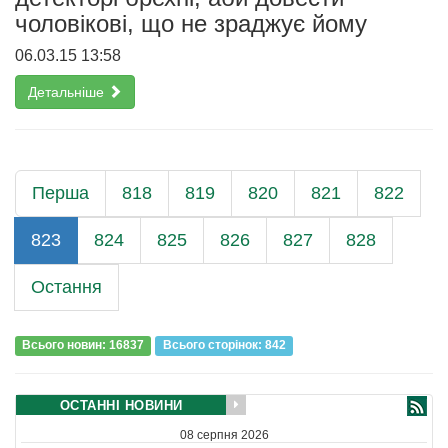
чоловікові, що не зраджує йому
06.03.15 13:58
Детальніше
Перша
818
819
820
821
822
823
824
825
826
827
828
Остання
Всього новин: 16837
Всього сторiнок: 842
ОСТАННІ НОВИНИ
08 серпня 2026