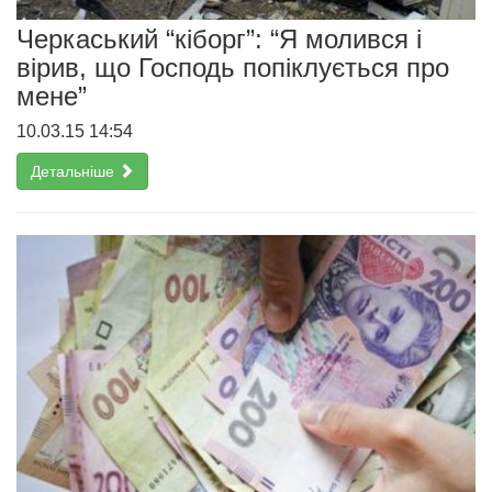
Черкаський “кіборг”: “Я молився і
вірив, що Господь попіклується про
мене”
10.03.15 14:54
Детальніше