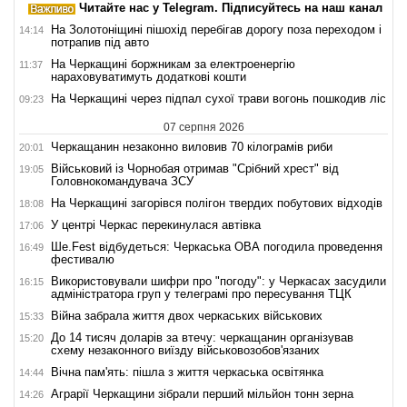
Читайте нас у Telegram. Підписуйтесь на наш канал
На Золотоніщині пішохід перебігав дорогу поза переходом і
14:14
потрапив під авто
На Черкащині боржникам за електроенергію
11:37
нараховуватимуть додаткові кошти
На Черкащині через підпал сухої трави вогонь пошкодив ліс
09:23
07 серпня 2026
Черкащанин незаконно виловив 70 кілограмів риби
20:01
Військовий із Чорнобая отримав "Срібний хрест" від
19:05
Головнокомандувача ЗСУ
На Черкащині загорівся полігон твердих побутових відходів
18:08
У центрі Черкас перекинулася автівка
17:06
Ше.Fest відбудеться: Черкаська ОВА погодила проведення
16:49
фестивалю
Використовували шифри про "погоду": у Черкасах засудили
16:15
адміністратора груп у телеграмі про пересування ТЦК
Війна забрала життя двох черкаських військових
15:33
До 14 тисяч доларів за втечу: черкащанин організував
15:20
схему незаконного виїзду військовозобов'язаних
Вічна пам'ять: пішла з життя черкаська освітянка
14:44
Аграрії Черкащини зібрали перший мільйон тонн зерна
14:26