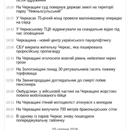
після одруження
На Черкащині суд повернув державі землі на території
15:50
парку "Нижньосульський"
У Черкасах 75-річній жінці провели малоінвазивну операцію
15:37
на серці
У Черкаському ТЦК відреагували на скандальне відео під
14:42
час оповіщення
Черкащина - новий центр українського пауерліфтингу
14:30
СБУ викрила жительку Черкас, яка поширювала
13:06
проросійську пропаганду
На Черкащині оголосили жовтий рівень небезпеки через
12:43
грози
На Золотоніщині понад 30 рятувальників гасять пожежу
12:07
торфовища
На Звенигородщині доглядальник до смерті побив
11:59
пенсіонера
Омбудсман: у військовій частині на Черкащині жорстоко
10:58
побили мобілізованого бійця
На Черкащині п'яний мотоцикліст зіткнувся з мопедом
10:13
На Черкащині вилучили 700 метрів браконьєрських сіток
09:54
В одному із парків Черкас знову пошкодили
09:11
попереджувальну табличку
05 серпня 2026