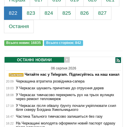
822
823
824
825
826
827
Остання
Всього новин: 16835
Всього сторiнок: 842
ОСТАННІ НОВИНИ
06 серпня 2026
Читайте нас у Telegram. Підписуйтесь на наш канал
Черкащина втратила розвідника-сапера
20:09
У Черкасах шукають причетних до отруєння дерев
19:03
У Черкасах тимчасово перекриють рух на трьох вулицях
18:08
через ремонт тепломереж
У Черкасах після обвалу ґрунту почали укріплювати схил
17:19
біля скверу Богдана Хмельницького
Частина Тального тимчасово залишиться без газу
16:47
На Черкащині молодята оформили новий паспорт одразу
16:22