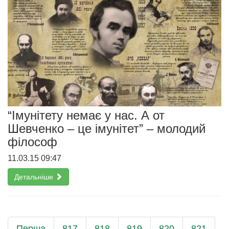
“Імунітету немає у нас. А от
Шевченко – це імунітет” – молодий
філософ
11.03.15 09:47
Детальніше
Перша
817
818
819
820
821