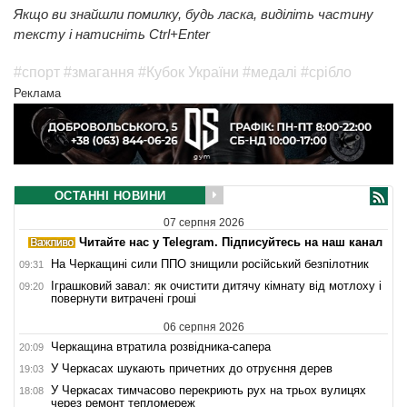
Якщо ви знайшли помилку, будь ласка, виділіть частину
тексту і натисніть Ctrl+Enter
#спорт
#змагання
#Кубок України
#медалі
#срібло
Реклама
ОСТАННІ НОВИНИ
07 серпня 2026
Читайте нас у Telegram. Підписуйтесь на наш канал
На Черкащині сили ППО знищили російський безпілотник
09:31
Іграшковий завал: як очистити дитячу кімнату від мотлоху і
09:20
повернути витрачені гроші
06 серпня 2026
Черкащина втратила розвідника-сапера
20:09
У Черкасах шукають причетних до отруєння дерев
19:03
У Черкасах тимчасово перекриють рух на трьох вулицях
18:08
через ремонт тепломереж