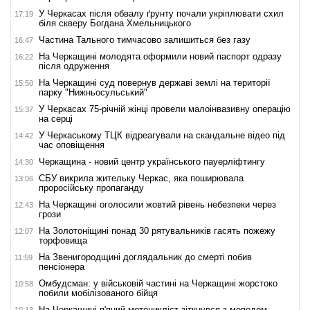
У Черкасах після обвалу ґрунту почали укріплювати схил
17:19
біля скверу Богдана Хмельницького
Частина Тального тимчасово залишиться без газу
16:47
На Черкащині молодята оформили новий паспорт одразу
16:22
після одруження
На Черкащині суд повернув державі землі на території
15:50
парку "Нижньосульський"
У Черкасах 75-річній жінці провели малоінвазивну операцію
15:37
на серці
У Черкаському ТЦК відреагували на скандальне відео під
14:42
час оповіщення
Черкащина - новий центр українського пауерліфтингу
14:30
СБУ викрила жительку Черкас, яка поширювала
13:06
проросійську пропаганду
На Черкащині оголосили жовтий рівень небезпеки через
12:43
грози
На Золотоніщині понад 30 рятувальників гасять пожежу
12:07
торфовища
На Звенигородщині доглядальник до смерті побив
11:59
пенсіонера
Омбудсман: у військовій частині на Черкащині жорстоко
10:58
побили мобілізованого бійця
На Черкащині п'яний мотоцикліст зіткнувся з мопедом
10:13