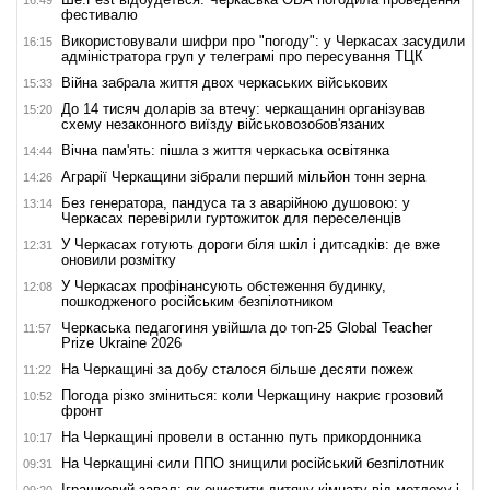
16:49
фестивалю
Використовували шифри про "погоду": у Черкасах засудили
16:15
адміністратора груп у телеграмі про пересування ТЦК
Війна забрала життя двох черкаських військових
15:33
До 14 тисяч доларів за втечу: черкащанин організував
15:20
схему незаконного виїзду військовозобов'язаних
Вічна пам'ять: пішла з життя черкаська освітянка
14:44
Аграрії Черкащини зібрали перший мільйон тонн зерна
14:26
Без генератора, пандуса та з аварійною душовою: у
13:14
Черкасах перевірили гуртожиток для переселенців
У Черкасах готують дороги біля шкіл і дитсадків: де вже
12:31
оновили розмітку
У Черкасах профінансують обстеження будинку,
12:08
пошкодженого російським безпілотником
Черкаська педагогиня увійшла до топ-25 Global Teacher
11:57
Prize Ukraine 2026
На Черкащині за добу сталося більше десяти пожеж
11:22
Погода різко зміниться: коли Черкащину накриє грозовий
10:52
фронт
На Черкащині провели в останню путь прикордонника
10:17
На Черкащині сили ППО знищили російський безпілотник
09:31
Іграшковий завал: як очистити дитячу кімнату від мотлоху і