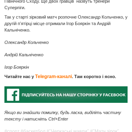
Північного Сходу. Ще двох гравців назвуть тренери
Суперліги.
Так у старті зірковий матч розпочне Олександр Кольченко, у
другій п'ятірці місце отримали Ігор Бояркін та Андрій
Кальніченко.
Олександр Кольченко
Андрій Кальніченко
Ігор Бояркін
Читайте нас у
Telegram-каналі
. Там коротко і ясно.
Якщо ви знайшли помилку, будь ласка, виділіть частину
тексту і натисніть Ctrl+Enter
#спорт
#баскетбол
#"Черкаські мавпи"
#"Матч зірок"