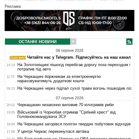
Реклама
ОСТАННІ НОВИНИ
08 серпня 2026
Читайте нас у Telegram. Підписуйтесь на наш канал
На Золотоніщині пішохід перебігав дорогу поза переходом і
14:14
потрапив під авто
На Черкащині боржникам за електроенергію
11:37
нараховуватимуть додаткові кошти
На Черкащині через підпал сухої трави вогонь пошкодив ліс
09:23
07 серпня 2026
Черкащанин незаконно виловив 70 кілограмів риби
20:01
Військовий із Чорнобая отримав "Срібний хрест" від
19:05
Головнокомандувача ЗСУ
На Черкащині загорівся полігон твердих побутових відходів
18:08
У центрі Черкас перекинулася автівка
17:06
Ше.Fest відбудеться: Черкаська ОВА погодила проведення