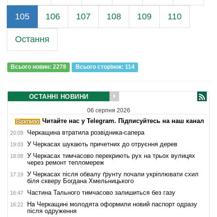
105
106
107
108
109
110
Остання
Всього новин: 2278
Всього сторiнок: 114
ОСТАННІ НОВИНИ
06 серпня 2026
Читайте нас у Telegram. Підписуйтесь на наш канал
Черкащина втратила розвідника-сапера
20:09
У Черкасах шукають причетних до отруєння дерев
19:03
У Черкасах тимчасово перекриють рух на трьох вулицях
18:08
через ремонт тепломереж
У Черкасах після обвалу ґрунту почали укріплювати схил
17:19
біля скверу Богдана Хмельницького
Частина Тального тимчасово залишиться без газу
16:47
На Черкащині молодята оформили новий паспорт одразу
16:22
після одруження