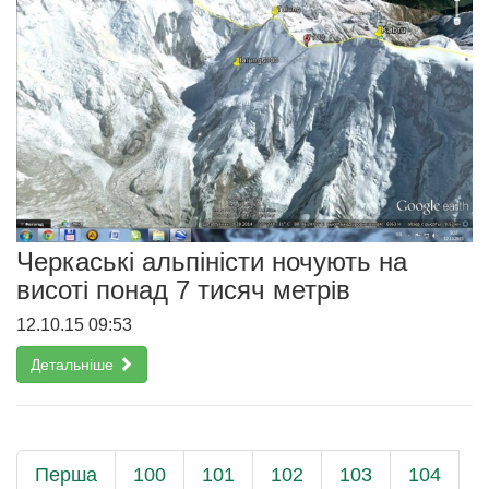
Черкаські альпіністи ночують на
висоті понад 7 тисяч метрів
12.10.15 09:53
Детальніше
Перша
100
101
102
103
104