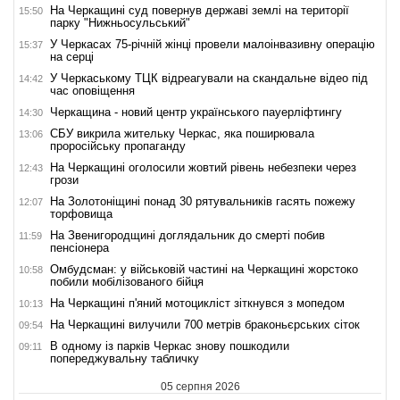
На Черкащині суд повернув державі землі на території
15:50
парку "Нижньосульський"
У Черкасах 75-річній жінці провели малоінвазивну операцію
15:37
на серці
У Черкаському ТЦК відреагували на скандальне відео під
14:42
час оповіщення
Черкащина - новий центр українського пауерліфтингу
14:30
СБУ викрила жительку Черкас, яка поширювала
13:06
проросійську пропаганду
На Черкащині оголосили жовтий рівень небезпеки через
12:43
грози
На Золотоніщині понад 30 рятувальників гасять пожежу
12:07
торфовища
На Звенигородщині доглядальник до смерті побив
11:59
пенсіонера
Омбудсман: у військовій частині на Черкащині жорстоко
10:58
побили мобілізованого бійця
На Черкащині п'яний мотоцикліст зіткнувся з мопедом
10:13
На Черкащині вилучили 700 метрів браконьєрських сіток
09:54
В одному із парків Черкас знову пошкодили
09:11
попереджувальну табличку
05 серпня 2026