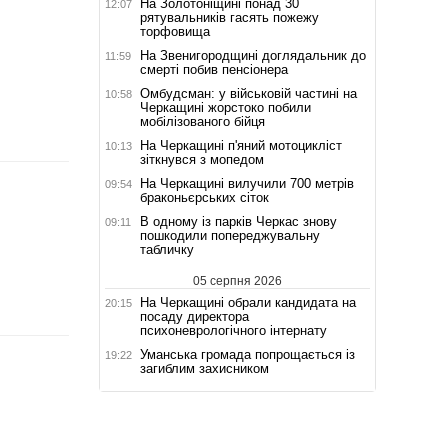
На Золотоніщині понад 30
12:07
рятувальників гасять пожежу
торфовища
На Звенигородщині доглядальник до
11:59
смерті побив пенсіонера
Омбудсман: у військовій частині на
10:58
Черкащині жорстоко побили
мобілізованого бійця
На Черкащині п'яний мотоцикліст
10:13
зіткнувся з мопедом
На Черкащині вилучили 700 метрів
09:54
браконьєрських сіток
В одному із парків Черкас знову
09:11
пошкодили попереджувальну
табличку
05 серпня 2026
На Черкащині обрали кандидата на
20:15
посаду директора
психоневрологічного інтернату
Уманська громада попрощається із
19:22
загиблим захисником