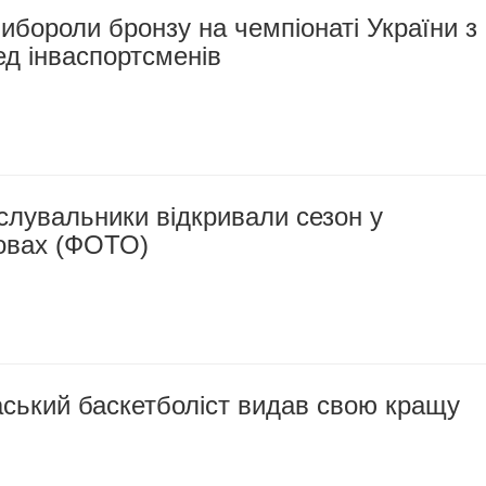
бороли бронзу на чемпіонаті України з
д інваспортсменів
слувальники відкривали сезон у
овах (ФОТО)
ський баскетболіст видав свою кращу