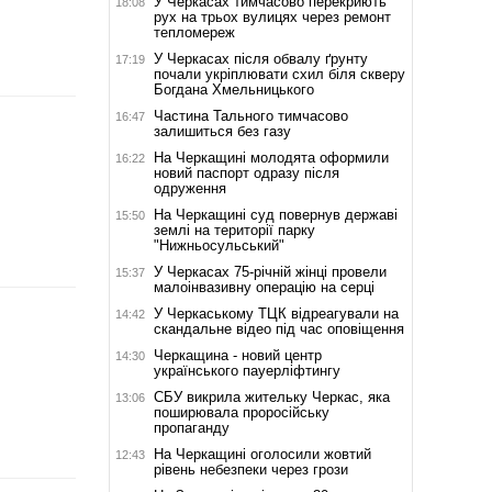
У Черкасах тимчасово перекриють
18:08
рух на трьох вулицях через ремонт
тепломереж
У Черкасах після обвалу ґрунту
17:19
почали укріплювати схил біля скверу
Богдана Хмельницького
Частина Тального тимчасово
16:47
залишиться без газу
На Черкащині молодята оформили
16:22
новий паспорт одразу після
одруження
На Черкащині суд повернув державі
15:50
землі на території парку
"Нижньосульський"
У Черкасах 75-річній жінці провели
15:37
малоінвазивну операцію на серці
У Черкаському ТЦК відреагували на
14:42
скандальне відео під час оповіщення
Черкащина - новий центр
14:30
українського пауерліфтингу
СБУ викрила жительку Черкас, яка
13:06
поширювала проросійську
пропаганду
На Черкащині оголосили жовтий
12:43
рівень небезпеки через грози