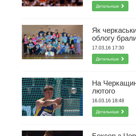
Детальніше
Як черкаськи
облогу брали
17.03.16 17:30
Детальніше
На Черкащин
лютого
16.03.16 18:48
Детальніше
Боксер з Чер