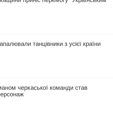
апалювали танцівники з усієї країни
маном черкаської команди став
персонаж