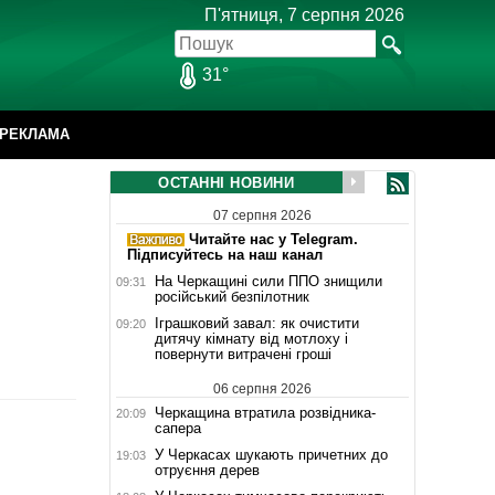
П'ятниця, 7 серпня 2026
31°
РЕКЛАМА
ОСТАННІ НОВИНИ
07 серпня 2026
Читайте нас у Telegram.
Підписуйтесь на наш канал
На Черкащині сили ППО знищили
09:31
російський безпілотник
Іграшковий завал: як очистити
09:20
дитячу кімнату від мотлоху і
повернути витрачені гроші
06 серпня 2026
Черкащина втратила розвідника-
20:09
сапера
У Черкасах шукають причетних до
19:03
отруєння дерев