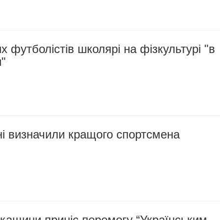
х футболістів школярі на фізкультурі "в
"
і визначили кращого спортсмена
кащини приніс перемогу “Українським