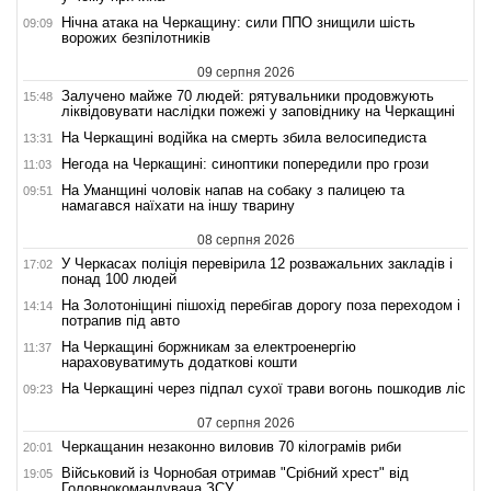
Нічна атака на Черкащину: сили ППО знищили шість
09:09
ворожих безпілотників
09 серпня 2026
Залучено майже 70 людей: рятувальники продовжують
15:48
ліквідовувати наслідки пожежі у заповіднику на Черкащині
На Черкащині водійка на смерть збила велосипедиста
13:31
Негода на Черкащині: синоптики попередили про грози
11:03
На Уманщині чоловік напав на собаку з палицею та
09:51
намагався наїхати на іншу тварину
08 серпня 2026
У Черкасах поліція перевірила 12 розважальних закладів і
17:02
понад 100 людей
На Золотоніщині пішохід перебігав дорогу поза переходом і
14:14
потрапив під авто
На Черкащині боржникам за електроенергію
11:37
нараховуватимуть додаткові кошти
На Черкащині через підпал сухої трави вогонь пошкодив ліс
09:23
07 серпня 2026
Черкащанин незаконно виловив 70 кілограмів риби
20:01
Військовий із Чорнобая отримав "Срібний хрест" від
19:05
Головнокомандувача ЗСУ