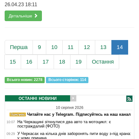
26.04.23 18:11
Детальніше
Перша
9
10
11
12
13
14
15
16
17
18
19
Остання
Всього новин: 2278
Всього сторiнок: 114
ОСТАННІ НОВИНИ
10 серпня 2026
Читайте нас у Telegram. Підписуйтесь на наш канал
На Черкащині зіткнулися два авто та мотоцикл: є
10:07
постраждалий (ФОТО)
У Черкасах на кілька днів заборонять пити воду з-під крана:
09:29
у чому причина