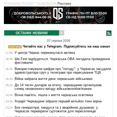
#новини
#спорт
#альпінізм
Реклама
ОСТАННІ НОВИНИ
07 серпня 2026
Читайте нас у Telegram. Підписуйтесь на наш канал
У центрі Черкас перекинулася автівка
17:06
Ше.Fest відбудеться: Черкаська ОВА погодила проведення
16:49
фестивалю
Використовували шифри про "погоду": у Черкасах засудили
16:15
адміністратора груп у телеграмі про пересування ТЦК
Війна забрала життя двох черкаських військових
15:33
До 14 тисяч доларів за втечу: черкащанин організував
15:20
схему незаконного виїзду військовозобов'язаних
Вічна пам'ять: пішла з життя черкаська освітянка
14:44
Аграрії Черкащини зібрали перший мільйон тонн зерна
14:26
Без генератора, пандуса та з аварійною душовою: у
13:14
Черкасах перевірили гуртожиток для переселенців