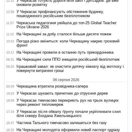
У Черкасах готують дороги біля шкіл і дитсадків: де вже
12:31
оновили розмітку
У Черкасах профінансують обстеження будинку,
12:08
пошкодженого російським безпілотником
Черкаська педагогиня увійшла до топ-25 Global Teacher
11:57
Prize Ukraine 2026
На Черкащині за добу сталося більше десяти пожеж
11:22
Погода різко зміниться: коли Черкащину накриє грозовий
10:52
фронт
На Черкащині провели в останню путь прикордонника
10:17
На Черкащині сили ППО знищили російський безпілотник
09:31
Іграшковий завал: як очистити дитячу кімнату від мотлоху і
09:20
повернути витрачені гроші
06 серпня 2026
Черкащина втратила розвідника-сапера
20:09
У Черкасах шукають причетних до отруєння дерев
19:03
У Черкасах тимчасово перекриють рух на трьох вулицях
18:08
через ремонт тепломереж
У Черкасах після обвалу ґрунту почали укріплювати схил
17:19
біля скверу Богдана Хмельницького
Частина Тального тимчасово залишиться без газу
16:47
На Черкащині молодята оформили новий паспорт одразу
16:22