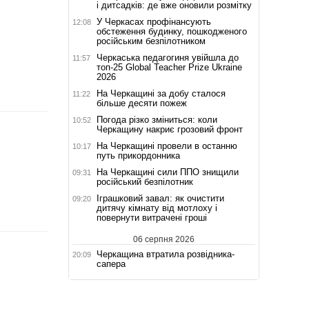
і дитсадків: де вже оновили розмітку
У Черкасах профінансують
12:08
обстеження будинку, пошкодженого
російським безпілотником
Черкаська педагогиня увійшла до
11:57
топ-25 Global Teacher Prize Ukraine
2026
На Черкащині за добу сталося
11:22
більше десяти пожеж
Погода різко зміниться: коли
10:52
Черкащину накриє грозовий фронт
На Черкащині провели в останню
10:17
путь прикордонника
На Черкащині сили ППО знищили
09:31
російський безпілотник
Іграшковий завал: як очистити
09:20
дитячу кімнату від мотлоху і
повернути витрачені гроші
06 серпня 2026
Черкащина втратила розвідника-
20:09
сапера