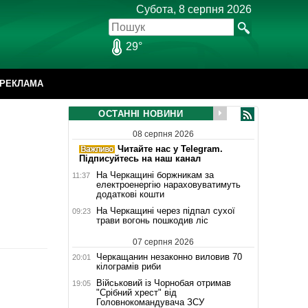
Субота, 8 серпня 2026
29°
РЕКЛАМА
ОСТАННІ НОВИНИ
08 серпня 2026
Читайте нас у Telegram.
Підписуйтесь на наш канал
На Черкащині боржникам за
11:37
електроенергію нараховуватимуть
додаткові кошти
На Черкащині через підпал сухої
09:23
трави вогонь пошкодив ліс
07 серпня 2026
Черкащанин незаконно виловив 70
20:01
кілограмів риби
Військовий із Чорнобая отримав
19:05
"Срібний хрест" від
Головнокомандувача ЗСУ