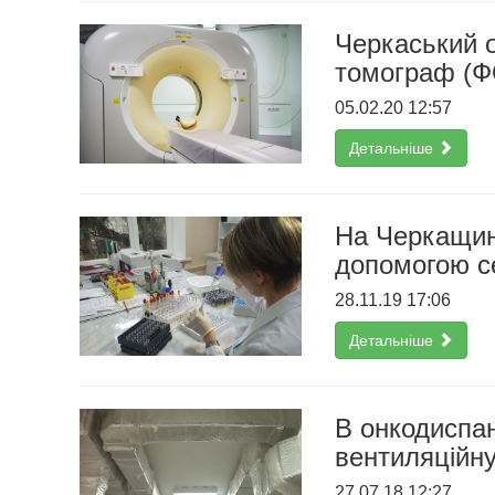
Черкаський 
томограф (
05.02.20 12:57
Детальніше
На Черкащині
допомогою се
28.11.19 17:06
Детальніше
В онкодиспа
вентиляційн
27.07.18 12:27