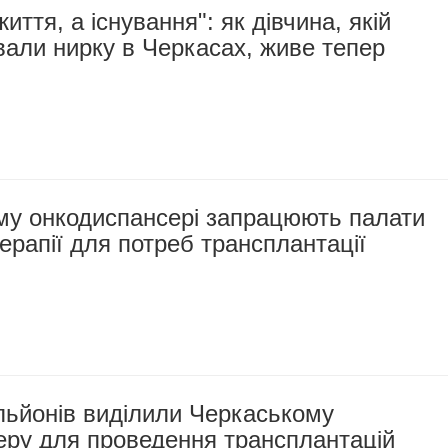
иття, а існування": як дівчина, якій
али нирку в Черкасах, живе тепер
му онкодиспансері запрацюють палати
терапії для потреб трансплантації
льйонів виділили Черкаському
еру для проведення трансплантацій