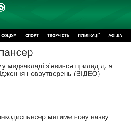
CОЦІУМ
СПОРТ
ТВОРЧІСТЬ
ПУБЛІКАЦІЇ
АФІША
спансер
у медзакладі з’явився прилад для
лідження новоутворень (ВІДЕО)
онкодиспансер матиме нову назву