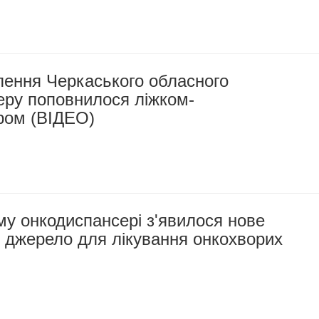
лення Черкаського обласного
еру поповнилося ліжком-
ром (ВІДЕО)
у онкодиспансері з'явилося нове
 джерело для лікування онкохворих