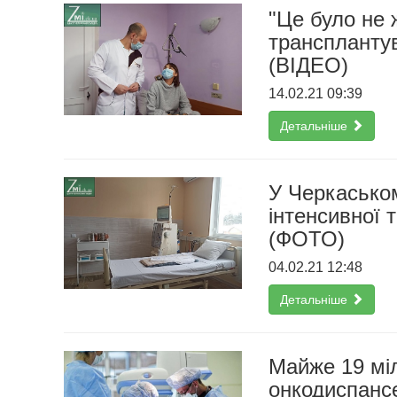
"Це було не ж
трансплантув
(ВІДЕО)
14.02.21 09:39
Детальніше
У Черкасько
інтенсивної 
(ФОТО)
04.02.21 12:48
Детальніше
Майже 19 мі
онкодиспанс