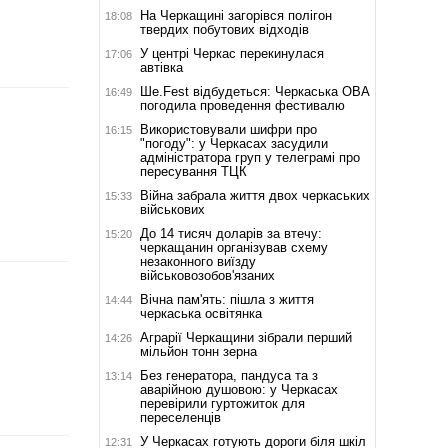
На Черкащині загорівся полігон
18:08
твердих побутових відходів
У центрі Черкас перекинулася
17:06
автівка
Ше.Fest відбудеться: Черкаська ОВА
16:49
погодила проведення фестивалю
Використовували шифри про
16:15
"погоду": у Черкасах засудили
адміністратора груп у телеграмі про
пересування ТЦК
Війна забрала життя двох черкаських
15:33
військових
До 14 тисяч доларів за втечу:
15:20
черкащанин організував схему
незаконного виїзду
військовозобов'язаних
Вічна пам'ять: пішла з життя
14:44
черкаська освітянка
Аграрії Черкащини зібрали перший
14:26
мільйон тонн зерна
Без генератора, пандуса та з
13:14
аварійною душовою: у Черкасах
перевірили гуртожиток для
переселенців
У Черкасах готують дороги біля шкіл
12:31