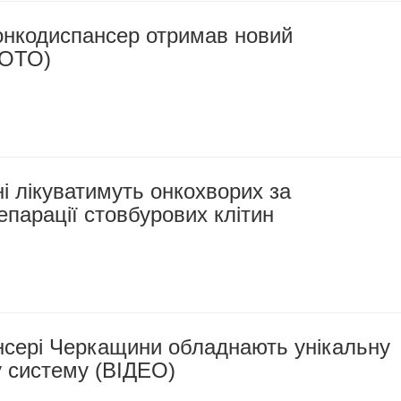
онкодиспансер отримав новий
ФОТО)
 лікуватимуть онкохворих за
парації стовбурових клітин
нсері Черкащини обладнають унікальну
у систему (ВІДЕО)