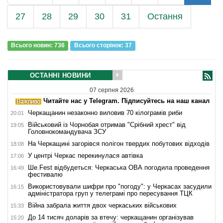
27
28
29
30
31
Остання
Всього новин: 736
Всього сторiнок: 37
ОСТАННІ НОВИНИ
07 серпня 2026
Читайте нас у Telegram. Підписуйтесь на наш канал
Черкащанин незаконно виловив 70 кілограмів риби
20:01
Військовий із Чорнобая отримав "Срібний хрест" від
19:05
Головнокомандувача ЗСУ
На Черкащині загорівся полігон твердих побутових відходів
18:08
У центрі Черкас перекинулася автівка
17:06
Ше.Fest відбудеться: Черкаська ОВА погодила проведення
16:49
фестивалю
Використовували шифри про "погоду": у Черкасах засудили
16:15
адміністратора груп у телеграмі про пересування ТЦК
Війна забрала життя двох черкаських військових
15:33
До 14 тисяч доларів за втечу: черкащанин організував
15:20