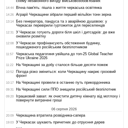
схему незаконного виїзду військовозобов'язаних
Вічна пам'ять: пішла з життя черкаська освітянка
14:44
Аграрії Черкащини зібрали перший мільйон тонн зерна
14:26
Без генератора, пандуса та з аварійною душовою: у
13:14
Черкасах перевірили гуртожиток для переселенців
У Черкасах готують дороги біля шкіл і дитсадків: де вже
12:31
оновили розмітку
У Черкасах профінансують обстеження будинку,
12:08
пошкодженого російським безпілотником
Черкаська педагогиня увійшла до топ-25 Global Teacher
11:57
Prize Ukraine 2026
На Черкащині за добу сталося більше десяти пожеж
11:22
Погода різко зміниться: коли Черкащину накриє грозовий
10:52
фронт
На Черкащині провели в останню путь прикордонника
10:17
На Черкащині сили ППО знищили російський безпілотник
09:31
Іграшковий завал: як очистити дитячу кімнату від мотлоху і
09:20
повернути витрачені гроші
06 серпня 2026
Черкащина втратила розвідника-сапера
20:09
У Черкасах шукають причетних до отруєння дерев
19:03