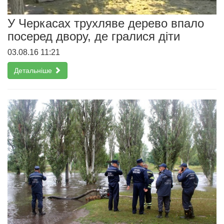
У Черкасах трухляве дерево впало
посеред двору, де гралися діти
03.08.16 11:21
Детальніше