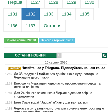
Перша
1127
1128
1129
1130
1131
1132
1133
1134
1135
1136
1137
Остання
Всього новин: 28038
Всього сторiнок: 1402
ОСТАННІ НОВИНИ
10 серпня 2026
Читайте нас у Telegram. Підписуйтесь на наш канал
До 33 градусів і майже без дощів: якою буде погода на
17:15
Черкащині цього тижня
Вперше на Черкащині одночасно прооперували серце та
16:33
легеню пацієнта
Для 24-річного захисника з Черкас відкрили збір на
15:59
спорядження
Біля Умані водій "Jaguar" в'їхав у дві вантажівки
15:38
Черкаські рятувальники отримали сонячну електростанцію
14:58
для безперебійної роботи