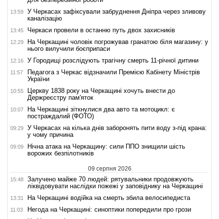
У Черкасах зафіксували забруднення Дніпра через зливову
13:59
каналізацію
Черкаси провели в останню путь двох захисників
13:45
На Черкащині чоловік погрожував гранатою біля магазину: у
12:29
нього вилучили боєприпаси
У Городищі розслідують трагічну смерть 11-річної дитини
12:16
Педагога з Черкас відзначили Премією Кабінету Міністрів
11:57
України
Церкву 1838 року на Черкащині хочуть внести до
10:55
Держреєстру пам'яток
На Черкащині зіткнулися два авто та мотоцикл: є
10:07
постраждалий (ФОТО)
У Черкасах на кілька днів заборонять пити воду з-під крана:
09:29
у чому причина
Нічна атака на Черкащину: сили ППО знищили шість
09:09
ворожих безпілотників
09 серпня 2026
Залучено майже 70 людей: рятувальники продовжують
15:48
ліквідовувати наслідки пожежі у заповіднику на Черкащині
На Черкащині водійка на смерть збила велосипедиста
13:31
Негода на Черкащині: синоптики попередили про грози
11:03