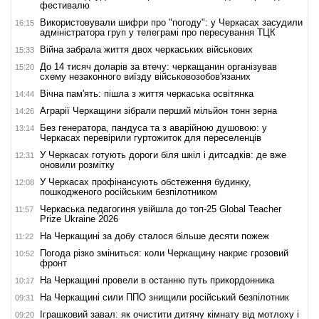
фестивалю
Використовували шифри про "погоду": у Черкасах засудили
16:15
адміністратора груп у телеграмі про пересування ТЦК
Війна забрала життя двох черкаських військових
15:33
До 14 тисяч доларів за втечу: черкащанин організував
15:20
схему незаконного виїзду військовозобов'язаних
Вічна пам'ять: пішла з життя черкаська освітянка
14:44
Аграрії Черкащини зібрали перший мільйон тонн зерна
14:26
Без генератора, пандуса та з аварійною душовою: у
13:14
Черкасах перевірили гуртожиток для переселенців
У Черкасах готують дороги біля шкіл і дитсадків: де вже
12:31
оновили розмітку
У Черкасах профінансують обстеження будинку,
12:08
пошкодженого російським безпілотником
Черкаська педагогиня увійшла до топ-25 Global Teacher
11:57
Prize Ukraine 2026
На Черкащині за добу сталося більше десяти пожеж
11:22
Погода різко зміниться: коли Черкащину накриє грозовий
10:52
фронт
На Черкащині провели в останню путь прикордонника
10:17
На Черкащині сили ППО знищили російський безпілотник
09:31
Іграшковий завал: як очистити дитячу кімнату від мотлоху і
09:20