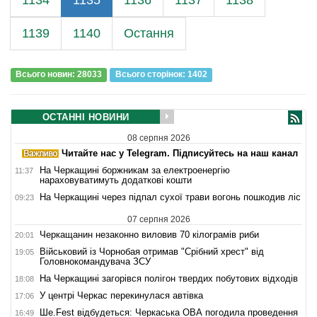
1134
1135
1136
1137
1138
1139
1140
Остання
Всього новин: 28033
Всього сторiнок: 1402
ОСТАННІ НОВИНИ
08 серпня 2026
Читайте нас у Telegram. Підписуйтесь на наш канал
На Черкащині боржникам за електроенергію
11:37
нараховуватимуть додаткові кошти
На Черкащині через підпал сухої трави вогонь пошкодив ліс
09:23
07 серпня 2026
Черкащанин незаконно виловив 70 кілограмів риби
20:01
Військовий із Чорнобая отримав "Срібний хрест" від
19:05
Головнокомандувача ЗСУ
На Черкащині загорівся полігон твердих побутових відходів
18:08
У центрі Черкас перекинулася автівка
17:06
Ше.Fest відбудеться: Черкаська ОВА погодила проведення
16:49