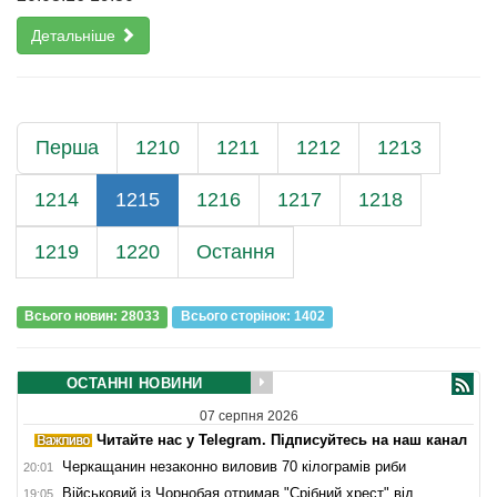
Детальніше
Перша
1210
1211
1212
1213
1214
1215
1216
1217
1218
1219
1220
Остання
Всього новин: 28033
Всього сторiнок: 1402
ОСТАННІ НОВИНИ
07 серпня 2026
Читайте нас у Telegram. Підписуйтесь на наш канал
Черкащанин незаконно виловив 70 кілограмів риби
20:01
Військовий із Чорнобая отримав "Срібний хрест" від
19:05