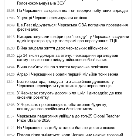
Головнокомандувача ЗСУ
На Черкащині загорівся полігон твердих побутових відходів
18:08
У центрі Черкас перекинулася автівка
17:06
Ше.Fest відбудеться: Черкаська ОВА погодила проведення
16:49
фестивалю
Використовували шифри про "погоду": у Черкасах засудили
16:15
адміністратора груп у телеграмі про пересування ТЦК
Війна забрала життя двох черкаських військових
15:33
До 14 тисяч доларів за втечу: черкащанин організував
15:20
схему незаконного виїзду військовозобов'язаних
Вічна пам'ять: пішла з життя черкаська освітянка
14:44
Аграрії Черкащини зібрали перший мільйон тонн зерна
14:26
Без генератора, пандуса та з аварійною душовою: у
13:14
Черкасах перевірили гуртожиток для переселенців
У Черкасах готують дороги біля шкіл і дитсадків: де вже
12:31
оновили розмітку
У Черкасах профінансують обстеження будинку,
12:08
пошкодженого російським безпілотником
Черкаська педагогиня увійшла до топ-25 Global Teacher
11:57
Prize Ukraine 2026
На Черкащині за добу сталося більше десяти пожеж
11:22
Погода різко зміниться: коли Черкащину накриє грозовий
10:52