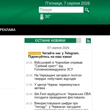
П'ятниця, 7 серпня 2026
30°
РЕКЛАМА
ОСТАННІ НОВИНИ
07 серпня 2026
Читайте нас у Telegram.
Підписуйтесь на наш канал
Військовий із Чорнобая отримав
19:05
"Срібний хрест" від
Головнокомандувача ЗСУ
На Черкащині загорівся полігон
18:08
твердих побутових відходів
У центрі Черкас перекинулася
17:06
автівка
Ше.Fest відбудеться: Черкаська ОВА
16:49
погодила проведення фестивалю
Використовували шифри про
16:15
"погоду": у Черкасах засудили