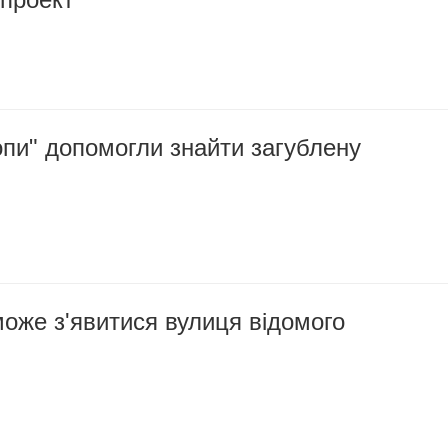
опи" допомогли знайти загублену
оже з'явитися вулиця відомого