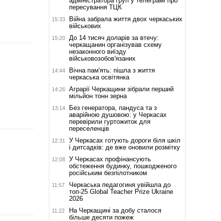
адміністратора груп у телеграмі про
пересування ТЦК
Війна забрала життя двох черкаських
15:33
військових
До 14 тисяч доларів за втечу:
15:20
черкащанин організував схему
незаконного виїзду
військовозобов'язаних
Вічна пам'ять: пішла з життя
14:44
черкаська освітянка
Аграрії Черкащини зібрали перший
14:26
мільйон тонн зерна
Без генератора, пандуса та з
13:14
аварійною душовою: у Черкасах
перевірили гуртожиток для
переселенців
У Черкасах готують дороги біля шкіл
12:31
і дитсадків: де вже оновили розмітку
У Черкасах профінансують
12:08
обстеження будинку, пошкодженого
російським безпілотником
Черкаська педагогиня увійшла до
11:57
топ-25 Global Teacher Prize Ukraine
2026
На Черкащині за добу сталося
11:22
більше десяти пожеж