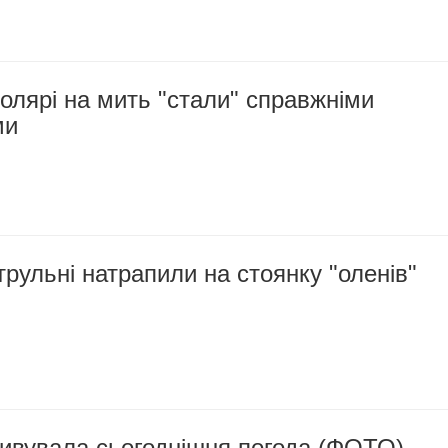
олярі на мить "стали" справжніми
ми
трульні натрапили на стоянку "оленів"
ивувала сьогоднішня погода (ФОТО)