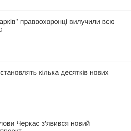
парків" правоохоронці вилучили всю
ю
становлять кілька десятків нових
олови Черкас з’явився новий
проект