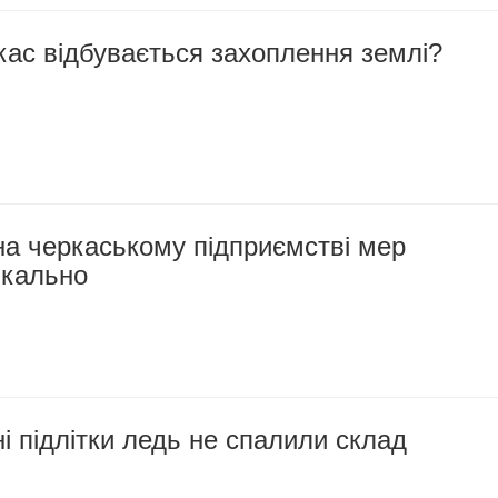
кас відбувається захоплення землі?
на черкаському підприємстві мер
икально
 підлітки ледь не спалили склад