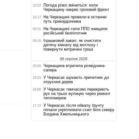
Погода різко зміниться: коли
10:52
Черкащину накриє грозовий фронт
На Черкащині провели в останню
10:17
путь прикордонника
На Черкащині сили ППО знищили
09:31
російський безпілотник
Іграшковий завал: як очистити
09:20
дитячу кімнату від мотлоху і
повернути витрачені гроші
06 серпня 2026
Черкащина втратила розвідника-
20:09
сапера
У Черкасах шукають причетних до
19:03
отруєння дерев
У Черкасах тимчасово перекриють
18:08
рух на трьох вулицях через ремонт
тепломереж
У Черкасах після обвалу ґрунту
17:19
почали укріплювати схил біля скверу
Богдана Хмельницького