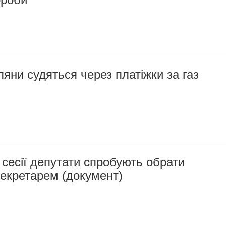
ляни судяться через платіжки за газ
 сесії депутати спробують обрати
секретарем (документ)