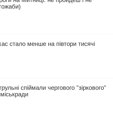
тожаби)
ас стало менше на півтори тисячі
трульні спіймали чергового "зіркового"
 міськради