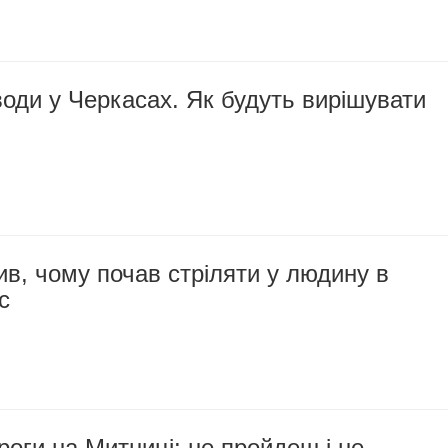
оди у Черкасах. Як будуть вирішувати
в, чому почав стріляти у людину в
с
роги на Митниці: не пройдеш і не