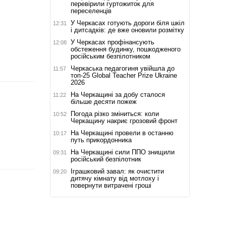
перевірили гуртожиток для
переселенців
У Черкасах готують дороги біля шкіл
12:31
і дитсадків: де вже оновили розмітку
У Черкасах профінансують
12:08
обстеження будинку, пошкодженого
російським безпілотником
Черкаська педагогиня увійшла до
11:57
топ-25 Global Teacher Prize Ukraine
2026
На Черкащині за добу сталося
11:22
більше десяти пожеж
Погода різко зміниться: коли
10:52
Черкащину накриє грозовий фронт
На Черкащині провели в останню
10:17
путь прикордонника
На Черкащині сили ППО знищили
09:31
російський безпілотник
Іграшковий завал: як очистити
09:20
дитячу кімнату від мотлоху і
повернути витрачені гроші