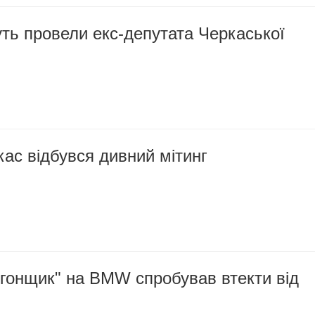
ть провели екс-депутата Черкаської
кас відбувся дивний мітинг
"гонщик" на BMW спробував втекти від