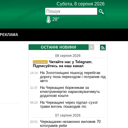
Субота, 8 серпня 2026
28°
РЕКЛАМА
ОСТАННІ НОВИНИ
08 серпня 2026
Читайте нас у Telegram.
Підписуйтесь на наш канал
На Золотоніщині пішохід перебігав
14:14
дорогу поза переходом і потрапив під
авто
На Черкащині боржникам за
11:37
електроенергію нараховуватимуть
додаткові кошти
На Черкащині через підпал сухої
09:23
трави вогонь пошкодив ліс
07 серпня 2026
Черкащанин незаконно виловив 70
20:01
кілограмів риби