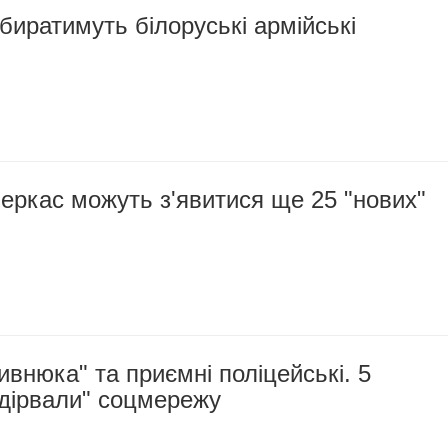
биратимуть білоруські армійські
еркас можуть з'явитися ще 25 "нових"
внюка" та приємні поліцейські. 5
підірвали" соцмережу