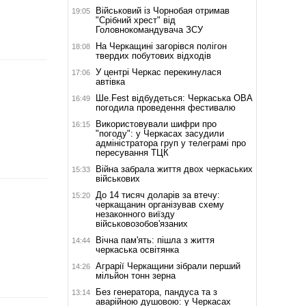
Військовий із Чорнобая отримав
19:05
"Срібний хрест" від
Головнокомандувача ЗСУ
На Черкащині загорівся полігон
18:08
твердих побутових відходів
У центрі Черкас перекинулася
17:06
автівка
Ше.Fest відбудеться: Черкаська ОВА
16:49
погодила проведення фестивалю
Використовували шифри про
16:15
"погоду": у Черкасах засудили
адміністратора груп у телеграмі про
пересування ТЦК
Війна забрала життя двох черкаських
15:33
військових
До 14 тисяч доларів за втечу:
15:20
черкащанин організував схему
незаконного виїзду
військовозобов'язаних
Вічна пам'ять: пішла з життя
14:44
черкаська освітянка
Аграрії Черкащини зібрали перший
14:26
мільйон тонн зерна
Без генератора, пандуса та з
13:14
аварійною душовою: у Черкасах