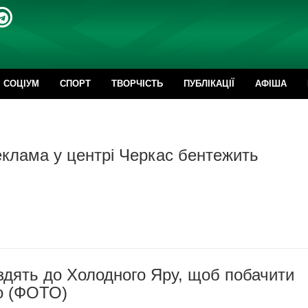
CОЦІУМ
СПОРТ
ТВОРЧІСТЬ
ПУБЛІКАЦІЇ
АФІША
еклама у центрі Черкас бентежить
здять до Холодного Яру, щоб побачити
во (ФОТО)