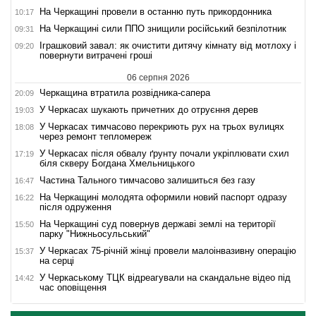
На Черкащині провели в останню путь прикордонника
10:17
На Черкащині сили ППО знищили російський безпілотник
09:31
Іграшковий завал: як очистити дитячу кімнату від мотлоху і
09:20
повернути витрачені гроші
06 серпня 2026
Черкащина втратила розвідника-сапера
20:09
У Черкасах шукають причетних до отруєння дерев
19:03
У Черкасах тимчасово перекриють рух на трьох вулицях
18:08
через ремонт тепломереж
У Черкасах після обвалу ґрунту почали укріплювати схил
17:19
біля скверу Богдана Хмельницького
Частина Тального тимчасово залишиться без газу
16:47
На Черкащині молодята оформили новий паспорт одразу
16:22
після одруження
На Черкащині суд повернув державі землі на території
15:50
парку "Нижньосульський"
У Черкасах 75-річній жінці провели малоінвазивну операцію
15:37
на серці
У Черкаському ТЦК відреагували на скандальне відео під
14:42
час оповіщення