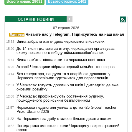
Всього новин: 28031
Всього сторiнок: 1402
ОСТАННІ НОВИНИ
07 серпня 2026
Читайте нас у Telegram. Підписуйтесь на наш канал
Війна забрала життя двох черкаських військових
15:33
До 14 тисяч доларів за втечу: черкащанин організував
15:20
схему незаконного виїзду військовозобов'язаних
Вічна пам'ять: пішла з життя черкаська освітянка
14:44
Аграрії Черкащини зібрали перший мільйон тонн зерна
14:26
Без генератора, пандуса та з аварійною душовою: у
13:14
Черкасах перевірили гуртожиток для переселенців
У Черкасах готують дороги біля шкіл і дитсадків: де вже
12:31
оновили розмітку
У Черкасах профінансують обстеження будинку,
12:08
пошкодженого російським безпілотником
Черкаська педагогиня увійшла до топ-25 Global Teacher
11:57
Prize Ukraine 2026
На Черкащині за добу сталося більше десяти пожеж
11:22
Погода різко зміниться: коли Черкащину накриє грозовий
10:52
фронт